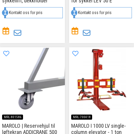
sykkellift, dekkholder
for sykkel LEV 50 E
Kontakt oss for pris
Kontakt oss for pris
MRL-801586
MRL-700418
MAROLO | Reservehjul til
MAROLO I 1000 LV single-
løftekran ADDICRANE 500
column elevator - 1 ton