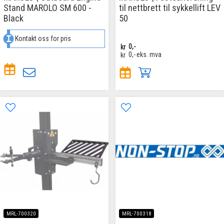
Stand MAROLO SM 600 -
til nettbrett til sykkellift LEV
Black
50
Kontakt oss for pris
kr
0,-
kr
0,-
eks. mva
MRL-700320
MRL-700318