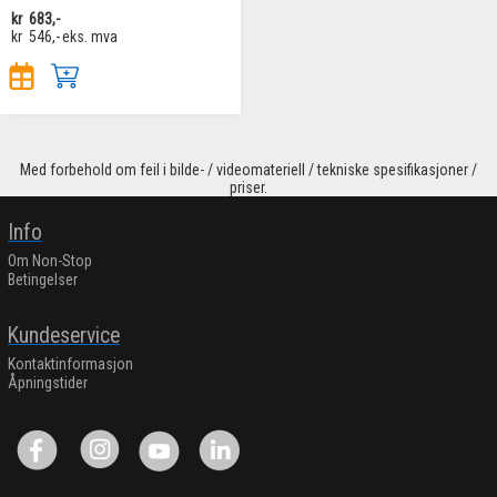
kr
683,-
kr
546,-
eks. mva
Med forbehold om feil i bilde- / videomateriell / tekniske spesifikasjoner /
priser.
Info
Om Non-Stop
Betingelser
Kundeservice
Kontaktinformasjon
Åpningstider