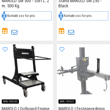
MAROLO SM 500 - Sort L: 2
Stand MAROLO SM 250 -
m. 500 Kg.
Black
Kontakt oss for pris
Kontakt oss for pris
MRL-900205
MRL-700321
MAROLO | Outboard Engine
MAROLO | Festeanordning