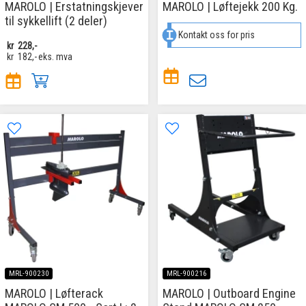
MAROLO | Erstatningskjever
MAROLO | Løftejekk 200 Kg.
til sykkellift (2 deler)
Kontakt oss for pris
kr
228,-
kr
182,-
eks. mva
MRL-900230
MRL-900216
MAROLO | Løfterack
MAROLO | Outboard Engine