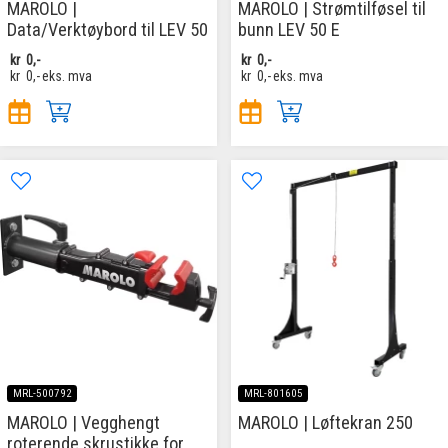
MAROLO |
MAROLO | Strømtilføsel til
Data/Verktøybord til LEV 50
bunn LEV 50 E
kr
0,-
kr
0,-
kr
0,-
eks. mva
kr
0,-
eks. mva
MRL-500792
MRL-801605
MAROLO | Vegghengt
MAROLO | Løftekran 250
roterende skrustikke for