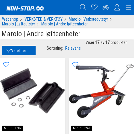
Webshop
VERKSTED & VERKTØY
Marolo | Verkstedutstyr
Marolo | Løfteutstyr
Marolo | Andre løfteenheter
Marolo | Andre løfteenheter
Viser
17
av
17
produkter
Sortering:
Relevans
Varefilter
MRL-500782
MRL-900240