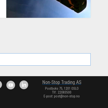
.
Non-Stop Trading AS
Postboks 75, 1201 OSLO
Tlf.: 22083500
E-post:
post@non-stop.no