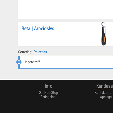
Beta | Arbeidslys
Sortering:
Relevans
Ingen treff
Info
Kundese
Om Non-Stop
Kontaktinfo
Betingelser
Åpningst