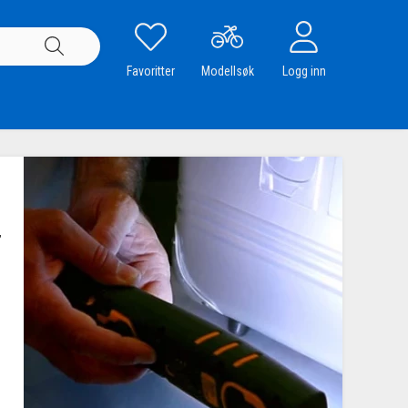
Favoritter
Modellsøk
Logg inn
,