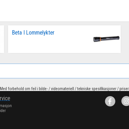
Beta I Lommelykter
Med forbehold om feil i bilde- / videomateriell / tekniske spesifikasjoner / priser
rvice
rmasjon
ider