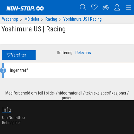
Webshop
MC deler
Racing
Yoshimura US | Racing
Yoshimura US | Racing
Sortering:
Relevans
Varefilter
Ingen treff
Med forbehold om feil i bilde- / videomateriell / tekniske spesifikasjoner /
priser.
Info
Om Non-Stop
Betingelser