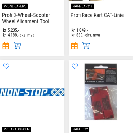
PRO-SE-BAT-MP3
PRO-L-CAT-219
Profi 3-Wheel-Scooter
Profi Race Kart CAT-Linie
Wheel Alignment Tool
kr
5.235,-
kr
1.049,-
kr
4.188,-
eks. mva
kr
839,-
eks. mva
PRO-ANALOG-CEM
PRO-LO622