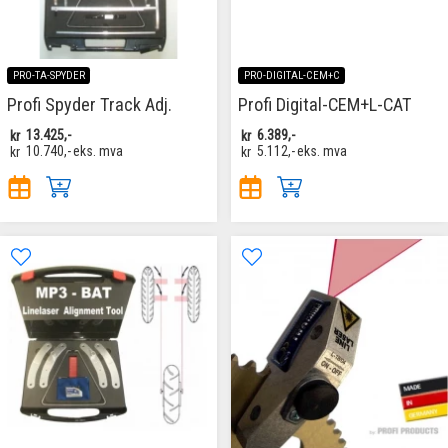
PRO-TA-SPYDER
PRO-DIGITAL-CEM+C
Profi Spyder Track Adj.
Profi Digital-CEM+L-CAT
kr
13.425,-
kr
6.389,-
kr
10.740,-
eks. mva
kr
5.112,-
eks. mva