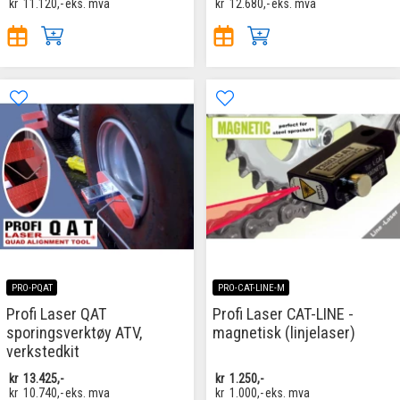
kr
11.120,-
eks. mva
kr
12.680,-
eks. mva
PRO-PQAT
PRO-CAT-LINE-M
Profi Laser QAT
Profi Laser CAT-LINE -
sporingsverktøy ATV,
magnetisk (linjelaser)
verkstedkit
kr
13.425,-
kr
1.250,-
kr
10.740,-
eks. mva
kr
1.000,-
eks. mva