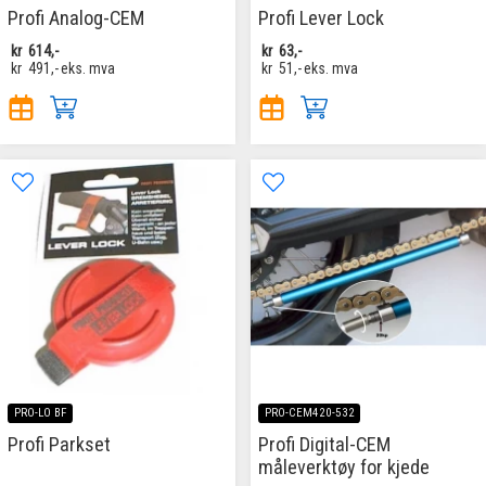
Profi Analog-CEM
Profi Lever Lock
kr
614,-
kr
63,-
kr
491,-
eks. mva
kr
51,-
eks. mva
PRO-LO BF
PRO-CEM420-532
Profi Parkset
Profi Digital-CEM
måleverktøy for kjede