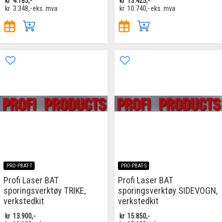
kr
4.185,-
kr
13.425,-
kr
3.348,-
eks. mva
kr
10.740,-
eks. mva
PRO-PBAT-T
PRO-PBAT-S
Profi Laser BAT
Profi Laser BAT
sporingsverktøy TRIKE,
sporingsverktøy SIDEVOGN,
verkstedkit
verkstedkit
kr
13.900,-
kr
15.850,-