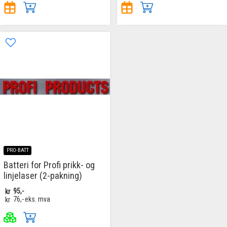
PRO-BATT
Batteri for Profi prikk- og
linjelaser (2-pakning)
kr
95,-
kr
76,-
eks. mva