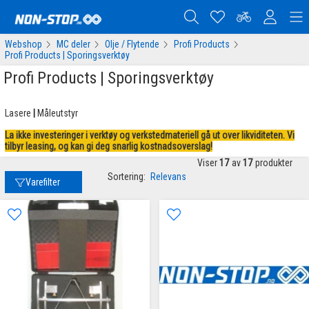
Webshop
MC deler
Olje / Flytende
Profi Products
Profi Products | Sporingsverktøy
Profi Products | Sporingsverktøy
Lasere
|
Måleutstyr
La ikke investeringer i verktøy og verkstedmateriell gå ut over likviditeten. Vi
tilbyr leasing, og kan gi deg snarlig kostnadsoverslag!
Viser
17
av
17
produkter
Sortering:
Relevans
Varefilter