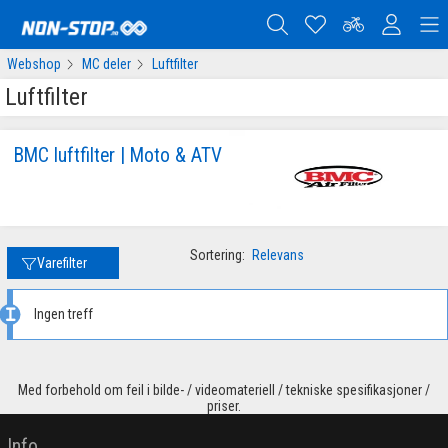
Webshop
MC deler
Luftfilter
Luftfilter
BMC luftfilter | Moto & ATV
Sortering:
Relevans
Varefilter
Ingen treff
Med forbehold om feil i bilde- / videomateriell / tekniske spesifikasjoner /
priser.
Info