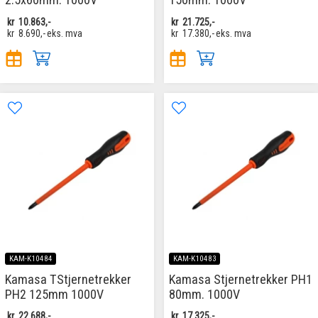
kr
10.863,-
kr
21.725,-
kr
8.690,-
eks. mva
kr
17.380,-
eks. mva
KAM-K10484
KAM-K10483
Kamasa TStjernetrekker
Kamasa Stjernetrekker PH1
PH2 125mm 1000V
80mm. 1000V
kr
22.688,-
kr
17.325,-