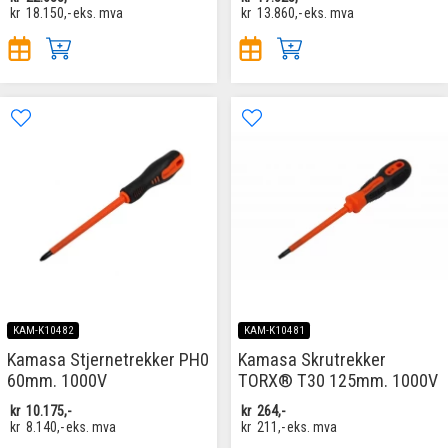
kr
18.150,-
eks. mva
kr
13.860,-
eks. mva
KAM-K10482
KAM-K10481
Kamasa Stjernetrekker PH0
Kamasa Skrutrekker
60mm. 1000V
TORX® T30 125mm. 1000V
kr
10.175,-
kr
264,-
kr
8.140,-
eks. mva
kr
211,-
eks. mva