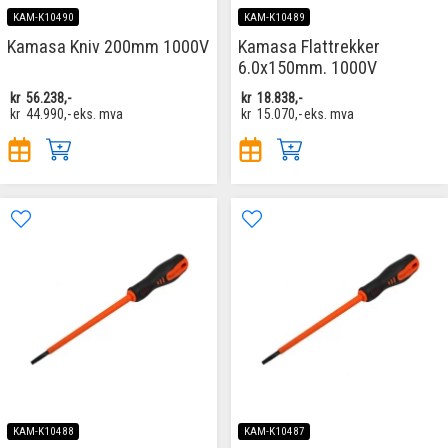
KAM-K10490
KAM-K10489
Kamasa Kniv 200mm 1000V
Kamasa Flattrekker
6.0x150mm. 1000V
kr
56.238,-
kr
18.838,-
kr
44.990,-
eks. mva
kr
15.070,-
eks. mva
KAM-K10488
KAM-K10487