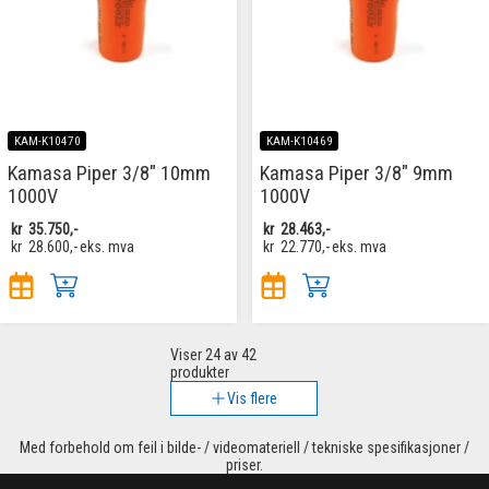
KAM-K10470
KAM-K10469
Kamasa Piper 3/8" 10mm
Kamasa Piper 3/8" 9mm
1000V
1000V
kr
35.750,-
kr
28.463,-
kr
28.600,-
eks. mva
kr
22.770,-
eks. mva
Viser
24
av 42
produkter
Vis flere
Med forbehold om feil i bilde- / videomateriell / tekniske spesifikasjoner /
priser.