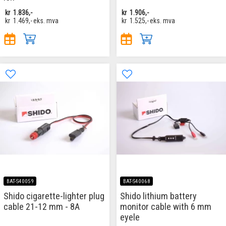
kr
1.836,-
kr
1.906,-
kr
1.469,-
eks. mva
kr
1.525,-
eks. mva
BAT-S40059
BAT-S40068
Shido cigarette-lighter plug
Shido lithium battery
cable 21-12 mm - 8A
monitor cable with 6 mm
eyele