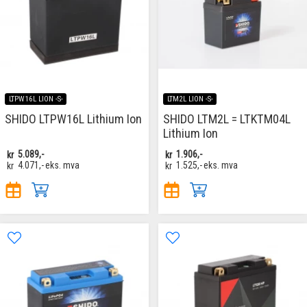
LTPW16L LION -S-
LTM2L LION -S-
SHIDO LTPW16L Lithium Ion
SHIDO LTM2L = LTKTM04L
Lithium Ion
kr
5.089,-
kr
1.906,-
kr
4.071,-
eks. mva
kr
1.525,-
eks. mva