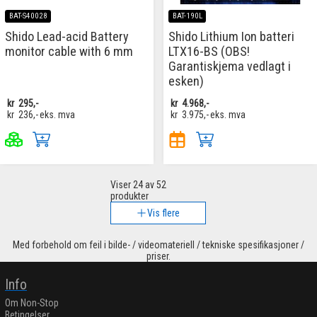
BAT-S40028
BAT-190L
Shido Lead-acid Battery
Shido Lithium Ion batteri
monitor cable with 6 mm
LTX16-BS (OBS!
Garantiskjema vedlagt i
esken)
kr
295,-
kr
4.968,-
kr
236,-
eks. mva
kr
3.975,-
eks. mva
Viser
24
av 52
produkter
Vis flere
Med forbehold om feil i bilde- / videomateriell / tekniske spesifikasjoner /
priser.
Info
Om Non-Stop
Betingelser