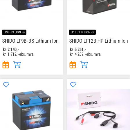
LT9B-BS LION -S-
LT12B HP LION -S-
SHIDO LT9B-BS Lithium Ion
SHIDO LT12B HP Lithium Ion
kr
2.140,-
kr
5.261,-
kr
1.712,-
eks. mva
kr
4.209,-
eks. mva