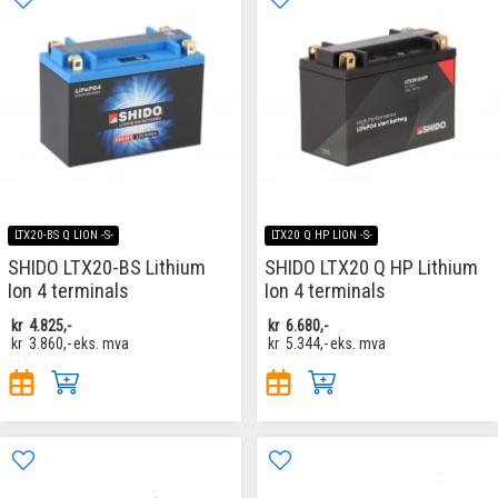
LTX20-BS Q LION -S-
LTX20 Q HP LION -S-
SHIDO LTX20-BS Lithium
SHIDO LTX20 Q HP Lithium
Ion 4 terminals
Ion 4 terminals
kr
4.825,-
kr
6.680,-
kr
3.860,-
eks. mva
kr
5.344,-
eks. mva