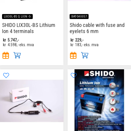
LIX30L-BS Q LION -S-
BAT-S40057
SHIDO LIX30L-BS Lithium
Shido cable with fuse and
Ion 4 terminals
eyelets 6 mm
kr
5.747,-
kr
229,-
kr
4.598,-
eks. mva
kr
183,-
eks. mva