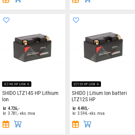
LTZ14S HP LION -S-
LTZ12S HP LION -S-
SHIDO LTZ14S HP Lithium
SHIDO | Litium Ion batteri
Ion
LTZ12S HP
kr
4.726,-
kr
4.493,-
kr
3.781,-
eks. mva
kr
3.594,-
eks. mva