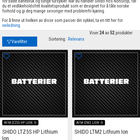
for både banebruk og tunge tursykler. Når du handler Shido hos NonStop, får
du et vedlikeholdsfritt kvalitetsprodukt som er designet for å tåle norske
forhold og gi deg mange sesonger med problemfri kjøring.
For å finne ut hvilken av disse som passer din sykkel, ta en titt her for
veiledning
.
Viser
24
av
52
produkter
Sortering:
Relevans
Varefilter
AFM-LTZ5S HP LION -S-
AFM-LTM2 LION -S-
SHIDO LTZ5S HP Lithium
SHIDO LTM2 Lithium Ion
Ion