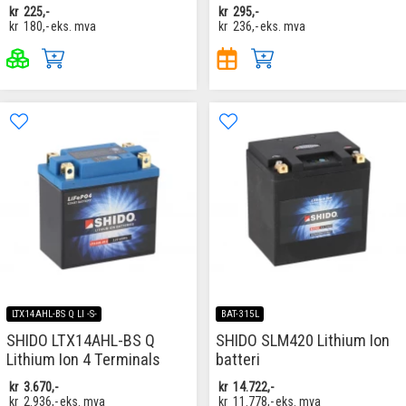
kr
225,-
kr
295,-
kr
180,-
eks. mva
kr
236,-
eks. mva
LTX14AHL-BS Q LI -S-
BAT-315L
SHIDO LTX14AHL-BS Q
SHIDO SLM420 Lithium Ion
Lithium Ion 4 Terminals
batteri
kr
3.670,-
kr
14.722,-
kr
2.936,-
eks. mva
kr
11.778,-
eks. mva