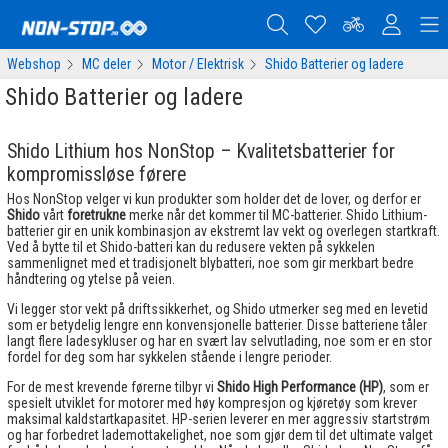
Webshop
MC deler
Motor / Elektrisk
Shido Batterier og ladere
Shido Batterier og ladere
Shido Lithium hos NonStop – Kvalitetsbatterier for
kompromissløse førere
Hos NonStop velger vi kun produkter som holder det de lover, og derfor er
Shido
vårt
foretrukne
merke når det kommer til MC-batterier. Shido Lithium-
batterier gir en unik kombinasjon av ekstremt lav vekt og overlegen startkraft.
Ved å bytte til et Shido-batteri kan du redusere vekten på sykkelen
sammenlignet med et tradisjonelt blybatteri, noe som gir merkbart bedre
håndtering og ytelse på veien.
Vi legger stor vekt på driftssikkerhet, og Shido utmerker seg med en levetid
som er betydelig lengre enn konvensjonelle batterier. Disse batteriene tåler
langt flere ladesykluser og har en svært lav selvutlading, noe som er en stor
fordel for deg som har sykkelen stående i lengre perioder.
For de mest krevende førerne tilbyr vi
Shido High Performance (HP)
, som er
spesielt utviklet for motorer med høy kompresjon og kjøretøy som krever
maksimal kaldstartkapasitet. HP-serien leverer en mer aggressiv startstrøm
og har forbedret lademottakelighet, noe som gjør dem til det ultimate valget