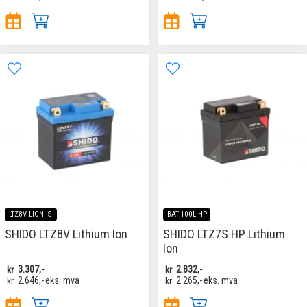
LTZ8V LION -S-
BAT-100L-HP
SHIDO LTZ8V Lithium Ion
SHIDO LTZ7S HP Lithium
Ion
kr
3.307,-
kr
2.832,-
kr
2.646,-
eks. mva
kr
2.265,-
eks. mva