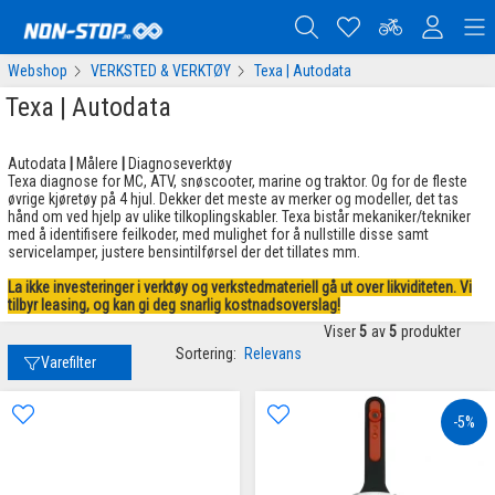
Webshop
VERKSTED & VERKTØY
Texa | Autodata
Texa | Autodata
Autodata
|
Målere
|
Diagnoseverktøy
Texa diagnose for MC, ATV, snøscooter, marine og traktor. Og for de fleste
øvrige kjøretøy på 4 hjul. Dekker det meste av merker og modeller, det tas
hånd om ved hjelp av ulike tilkoplingskabler. Texa bistår mekaniker/tekniker
med å identifisere feilkoder, med mulighet for å nullstille disse samt
servicelamper, justere bensintilførsel der det tillates mm.
La ikke investeringer i verktøy og verkstedmateriell gå ut over likviditeten. Vi
tilbyr leasing, og kan gi deg snarlig kostnadsoverslag!
Viser
5
av
5
produkter
Sortering:
Relevans
Varefilter
-5%