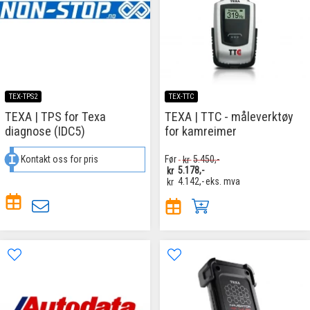
TEX-TPS2
TEX-TTC
TEXA | TPS for Texa
TEXA | TTC - måleverktøy
diagnose (IDC5)
for kamreimer
Kontakt oss for pris
Før
kr
5.450,-
kr
5.178,-
kr
4.142,-
eks. mva