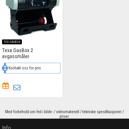
TEX-GASBOX
Texa GasBox 2
avgassmåler
Kontakt oss for pris
Med forbehold om feil i bilde- / videomateriell / tekniske spesifikasjoner /
priser.
Info