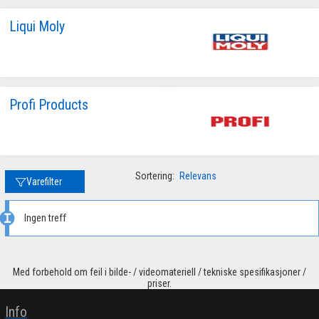
Liqui Moly
Profi Products
Sortering:
Relevans
Varefilter
Ingen treff
Med forbehold om feil i bilde- / videomateriell / tekniske spesifikasjoner /
priser.
Info