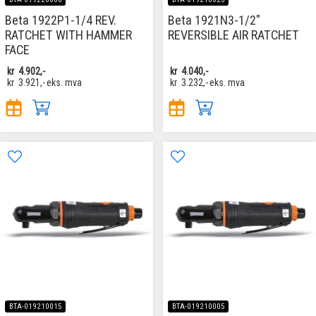
Beta 1922P1-1/4 REV.
Beta 1921N3-1/2"
RATCHET WITH HAMMER
REVERSIBLE AIR RATCHET
FACE
kr
4.902,-
kr
4.040,-
kr
3.921,-
eks. mva
kr
3.232,-
eks. mva
BTA-019210015
BTA-019210005