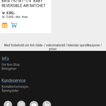
Beta 1921B1-1/4" BABY
REVERSIBLE AIR RATCHET
kr
4.582,-
kr
3.666,-
eks. mva
Med forbehold om feil i bilde- / videomateriell / tekniske spesifikasjoner /
priser.
Info
Om Non-Stop
Betingelser
Kundeservice
Kontaktinformasjon
Åpningstider