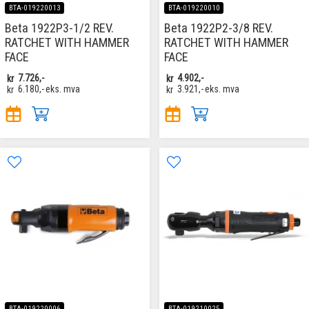
BTA-019220013
BTA-019220010
Beta 1922P3-1/2 REV.
Beta 1922P2-3/8 REV.
RATCHET WITH HAMMER
RATCHET WITH HAMMER
FACE
FACE
kr
7.726,-
kr
4.902,-
kr
6.180,-
eks. mva
kr
3.921,-
eks. mva
BTA-019220006
BTA-019210025