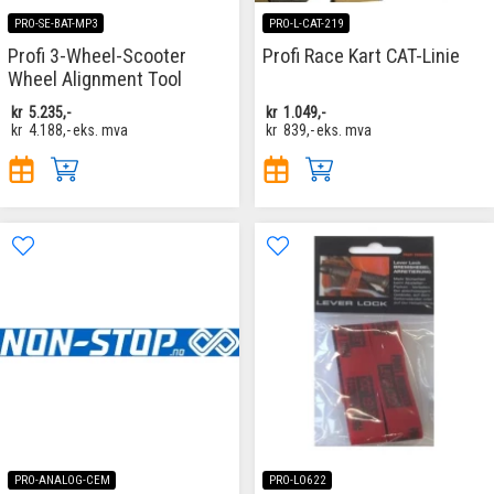
PRO-SE-BAT-MP3
PRO-L-CAT-219
Profi 3-Wheel-Scooter
Profi Race Kart CAT-Linie
Wheel Alignment Tool
kr
5.235,-
kr
1.049,-
kr
4.188,-
eks. mva
kr
839,-
eks. mva
PRO-ANALOG-CEM
PRO-LO622