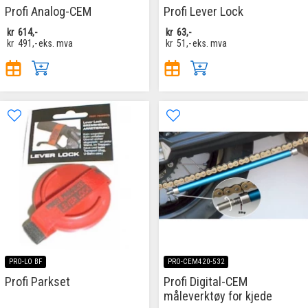
Profi Analog-CEM
Profi Lever Lock
kr
614,-
kr
63,-
kr
491,-
eks. mva
kr
51,-
eks. mva
PRO-LO BF
PRO-CEM420-532
Profi Parkset
Profi Digital-CEM
måleverktøy for kjede