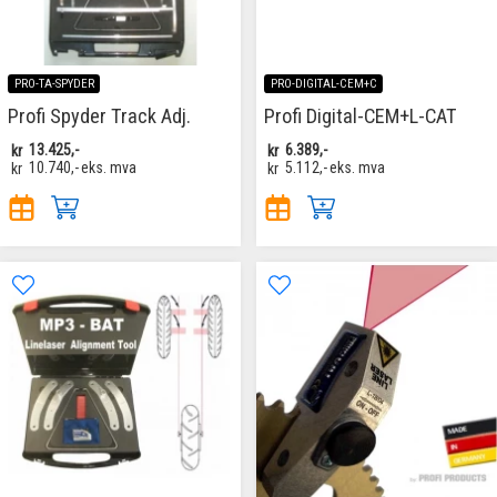
PRO-TA-SPYDER
PRO-DIGITAL-CEM+C
Profi Spyder Track Adj.
Profi Digital-CEM+L-CAT
kr
13.425,-
kr
6.389,-
kr
10.740,-
eks. mva
kr
5.112,-
eks. mva