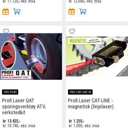
kr
11.120,-
eks. mva
kr
12.680,-
eks. mva
PRO-PQAT
PRO-CAT-LINE-M
Profi Laser QAT
Profi Laser CAT-LINE -
sporingsverktøy ATV,
magnetisk (linjelaser)
verkstedkit
kr
13.425,-
kr
1.250,-
kr
10.740,-
eks. mva
kr
1.000,-
eks. mva