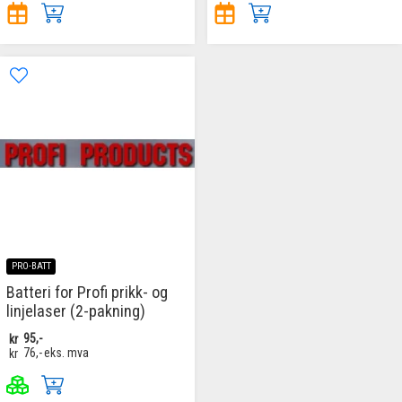
PRO-BATT
Batteri for Profi prikk- og
linjelaser (2-pakning)
kr
95,-
kr
76,-
eks. mva