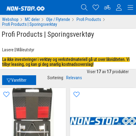
Webshop
MC deler
Olje / Flytende
Profi Products
Profi Products | Sporingsverktøy
Profi Products | Sporingsverktøy
Lasere
|
Måleutstyr
La ikke investeringer i verktøy og verkstedmateriell gå ut over likviditeten. Vi
tilbyr leasing, og kan gi deg snarlig kostnadsoverslag!
Viser
17
av
17
produkter
Sortering:
Relevans
Varefilter