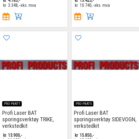
kr
4.185,-
kr
13.425,-
kr
3.348,-
eks. mva
kr
10.740,-
eks. mva
PRO-PBAT-T
PRO-PBAT-S
Profi Laser BAT
Profi Laser BAT
sporingsverktøy TRIKE,
sporingsverktøy SIDEVOGN,
verkstedkit
verkstedkit
kr
13.900,-
kr
15.850,-