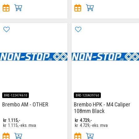
BRE-122474610
BRE-120A39760
Brembo AM - OTHER
Brembo HPK - M4 Caliper
108mm Black
kr
1.115,-
kr
4.729,-
kr
1.115,-
eks. mva
kr
4.729,-
eks. mva