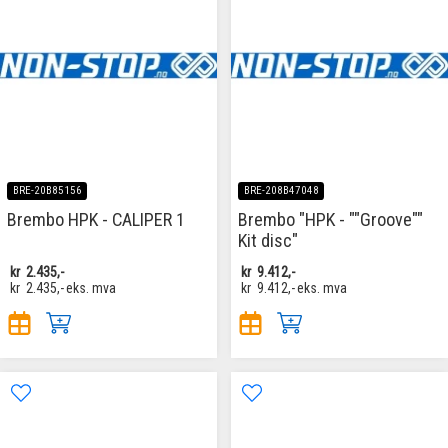
BRE-20B85156
BRE-208B47048
Brembo HPK - CALIPER 1
Brembo "HPK - ""Groove""
Kit disc"
kr
2.435,-
kr
9.412,-
kr
2.435,-
eks. mva
kr
9.412,-
eks. mva