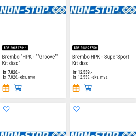
BRE-208B47044
BRE-208973750
Brembo "HPK - ""Groove""
Brembo HPK - SuperSport
Kit disc"
Kit disc
kr
7.826,-
kr
12.559,-
kr
7.826,-
eks. mva
kr
12.559,-
eks. mva