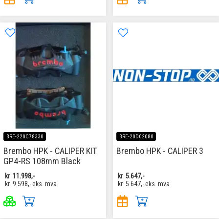
BRE-220C78330
BRE-20D02080
Brembo HPK - CALIPER KIT
Brembo HPK - CALIPER 3
GP4-RS 108mm Black
kr
11.998,-
kr
5.647,-
kr
9.598,-
eks. mva
kr
5.647,-
eks. mva