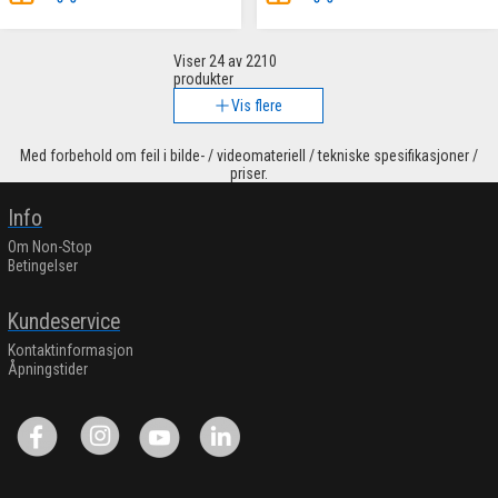
Viser
24
av 2210
produkter
Vis flere
Med forbehold om feil i bilde- / videomateriell / tekniske spesifikasjoner /
priser.
Info
Om Non-Stop
Betingelser
Kundeservice
Kontaktinformasjon
Åpningstider