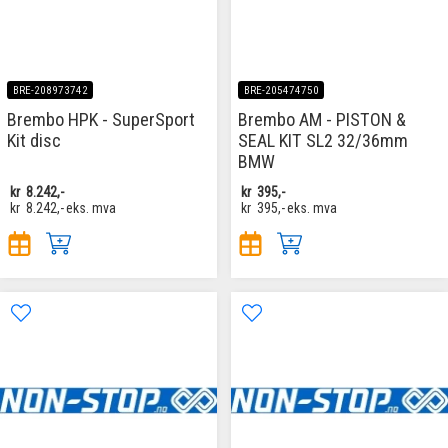
BRE-208973742
BRE-205474750
Brembo HPK - SuperSport
Brembo AM - PISTON &
Kit disc
SEAL KIT SL2 32/36mm
BMW
kr
8.242,-
kr
395,-
kr
8.242,-
eks. mva
kr
395,-
eks. mva