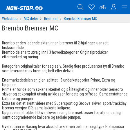
Webshop
MC deler
Bremser
Brembo Bremser MC
Brembo Bremser MC
Brembo er den ledende aktør innen bremser til 2-hjulinger, uansett
bruksområde.
Brembo deler sitt utvalg inn i 3 hovedkategorier. Originalprodukter,
ettermarked og racing.
Kategorien original taler for seg selv. Stadig flere produsenter tyr til Brembo
som leverandør av bremser, helt eller delivis.
Ettermarkedsdelen er igjen splittet i 3 underkategorier. Prime, Extra og
Upgrade.
Prime er for de som søker sikkerhet og pålitelighet og inneholder Serieoro
skiver og et komplett utvalg av klosser for gate og offroad. Samt erstattende
kalipere og pumper.
Extra tar det et skritt videre med Supersport og Groove skiver, sport/trackday
klosser versjon SR, samt lakkerte kalipere.
Upgrade inneholder T-Drive skiver, racing bremseklosser for alle underlag,
samt oppgraderende kalipere og radiale pumper.
Øverst trinn er Racing hvor absolutte kremen befinner seg, type Pistabassa