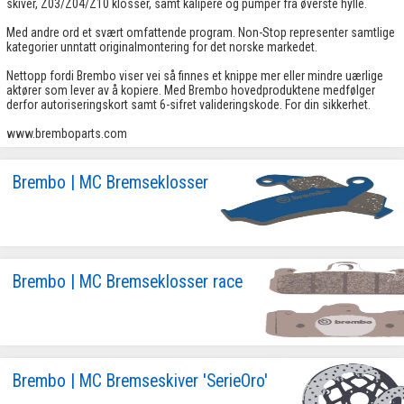
skiver, Z03/Z04/Z10 klosser, samt kalipere og pumper fra øverste hylle.
Med andre ord et svært omfattende program. Non-Stop representer samtlige
kategorier unntatt originalmontering for det norske markedet.
Nettopp fordi Brembo viser vei så finnes et knippe mer eller mindre uærlige
aktører som lever av å kopiere. Med Brembo hovedproduktene medfølger
derfor autoriseringskort samt 6-sifret valideringskode. For din sikkerhet.
www.bremboparts.com
Brembo | MC Bremseklosser
Brembo | MC Bremseklosser race
Brembo | MC Bremseskiver 'SerieOro'