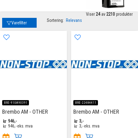
Viser
24
av
2210
produkter
Sortering:
Relevans
Varefilter
BRE-910A90391
BRE-22484411
Brembo AM - OTHER
Brembo AM - OTHER
kr
946,-
kr
3,-
kr
946,-
eks. mva
kr
3,-
eks. mva