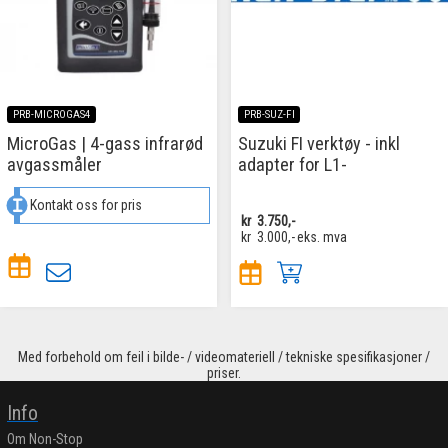
PRB-MICROGAS4
PRB-SUZ-FI
MicroGas | 4-gass infrarød
Suzuki FI verktøy - inkl
avgassmåler
adapter for L1-
Kontakt oss for pris
kr
3.750,-
kr
3.000,-
eks. mva
Med forbehold om feil i bilde- / videomateriell / tekniske spesifikasjoner /
priser.
Info
Om Non-Stop