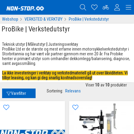
Webshop
VERKSTED & VERKTØY
ProBike | Verkstedutstyr
ProBike | Verkstedutstyr
Teknisk utstyr
|
Måleutstyr
|
Justeringsverktøy
ProBike Ltd er de største og mest erfarne innen motorsykkelverkstedutstyr i
Storbritannia og har vært vår partner gjennom mer enn 20 år. Fra Probike
henter vi primært utstyr som omhandler dekkomlegg/balansering, diagnose,
samt avgassmåling.
La ikke investeringer i verktøy og verkstedmateriell gå ut over likviditeten. Vi
tilbyr leasing, og kan gi deg snarlig kostnadsoverslag!
Viser
10
av
10
produkter
Sortering:
Relevans
Varefilter