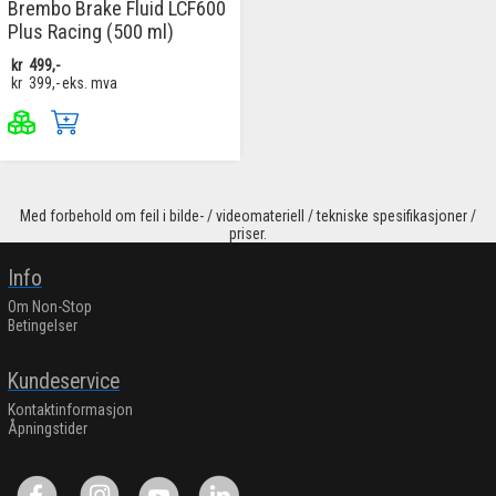
Brembo Brake Fluid LCF600
Plus Racing (500 ml)
kr
499,-
kr
399,-
eks. mva
Med forbehold om feil i bilde- / videomateriell / tekniske spesifikasjoner /
priser.
Info
Om Non-Stop
Betingelser
Kundeservice
Kontaktinformasjon
Åpningstider