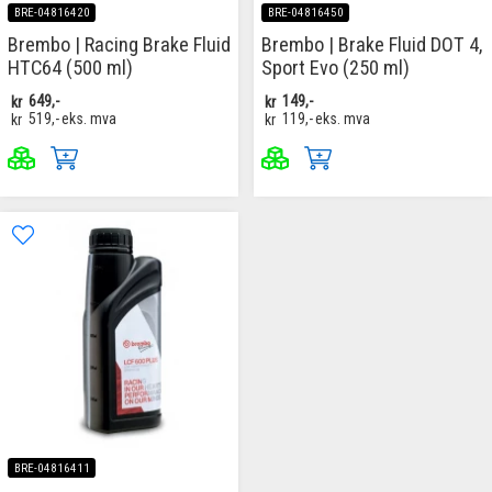
BRE-04816420
BRE-04816450
Brembo | Racing Brake Fluid
Brembo | Brake Fluid DOT 4,
HTC64 (500 ml)
Sport Evo (250 ml)
kr
649,-
kr
149,-
kr
519,-
eks. mva
kr
119,-
eks. mva
BRE-04816411