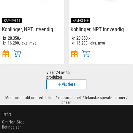
KAM-K9843
KAM-K9840
Koblinger, NPT utvendig
Koblinger, NPT innvendig
kr
20.350,-
kr
20.350,-
kr
16.280,-
eks. mva
kr
16.280,-
eks. mva
Viser
24
av 45
produkter
Vis flere
Med forbehold om feil i bilde- / videomateriell / tekniske spesifikasjoner /
priser.
Info
Om Non-Stop
Betingelser