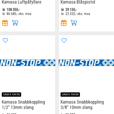
Kamasa Luftpåfyllare
Kamasa Blåspistol
kr
108.350,-
kr
29.150,-
kr
86.680,-
eks. mva
kr
23.320,-
eks. mva
KAM-K 9849N
KAM-K 9848N
Kamasa Snabbkoppling
Kamasa Snabbkoppling
1/2" 13mm slang
3/8" 10mm slang