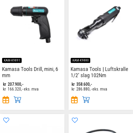
KAM-K9891
KAM-K9880
Kamasa Tools Drill, mini, 6
Kamasa Tools | Luftskralle
mm
1/2' slag 102Nm
kr
207.900,-
kr
358.600,-
kr
166.320,-
eks. mva
kr
286.880,-
eks. mva