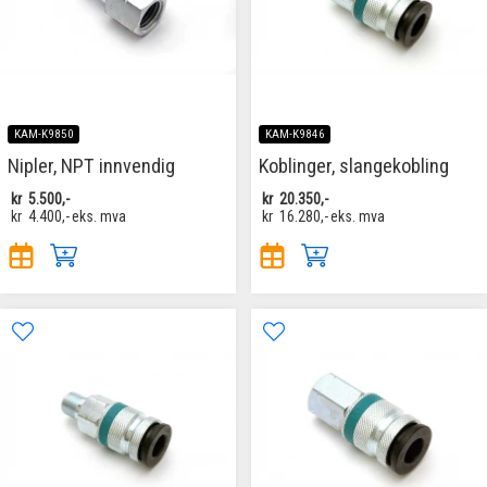
KAM-K9850
KAM-K9846
Nipler, NPT innvendig
Koblinger, slangekobling
kr
5.500,-
kr
20.350,-
kr
4.400,-
eks. mva
kr
16.280,-
eks. mva