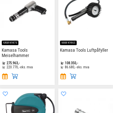
KAM-K9870
KAM-K9865
Kamasa Tools
Kamasa Tools Luftpåfyller
Meiselhammer
kr
275.963,-
kr
108.350,-
kr
220.770,-
eks. mva
kr
86.680,-
eks. mva