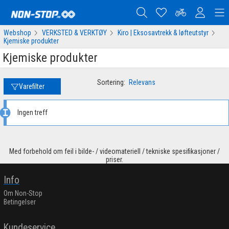
Webshop
VERKSTED & VERKTØY
Kiro | Eksosavtrekk & løfteutstyr
Kjemiske produkter
Kjemiske produkter
Sortering:
Relevans
Varefilter
Ingen treff
Med forbehold om feil i bilde- / videomateriell / tekniske spesifikasjoner /
priser.
Info
Om Non-Stop
Betingelser
Kundeservice