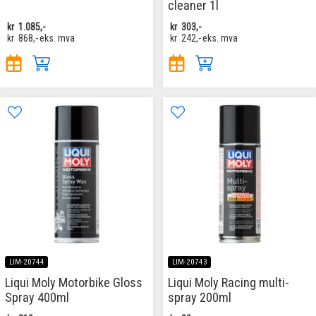
cleaner 1l
kr
1.085,-
kr
303,-
kr
868,-
eks. mva
kr
242,-
eks. mva
LIM-20744
LIM-20743
Liqui Moly Motorbike Gloss
Liqui Moly Racing multi-
Spray 400ml
spray 200ml