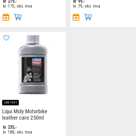
kr
219,-
kr
99,-
kr
175,-
eks. mva
kr
79,-
eks. mva
LIM-1601
Liqui Moly Motorbike
leather care 250ml
kr
235,-
kr
188,-
eks. mva