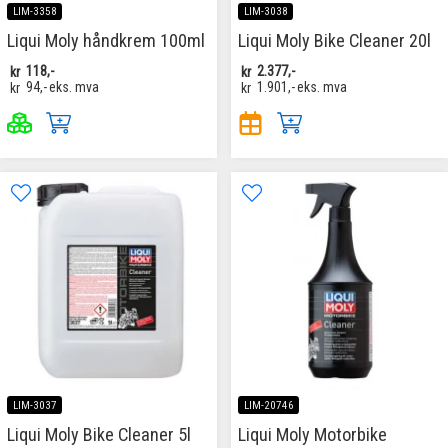
LIM-3358
LIM-3038
Liqui Moly håndkrem 100ml
Liqui Moly Bike Cleaner 20l
kr
118,-
kr
2.377,-
kr
94,-
eks. mva
kr
1.901,-
eks. mva
LIM-3037
LIM-20746
Liqui Moly Bike Cleaner 5l
Liqui Moly Motorbike