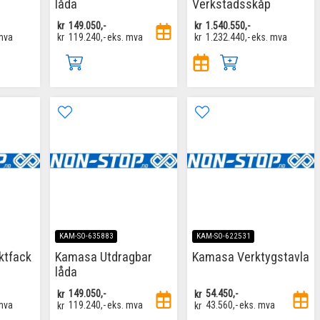
låda
Verkstadsskåp
kr
149.050,-
kr
1.540.550,-
mva
kr
119.240,-
eks. mva
kr
1.232.440,-
eks. mva
KAM-SO-635883
KAM-SO-622531
tfack
Kamasa Utdragbar
Kamasa Verktygstavla
låda
kr
149.050,-
kr
54.450,-
mva
kr
119.240,-
eks. mva
kr
43.560,-
eks. mva