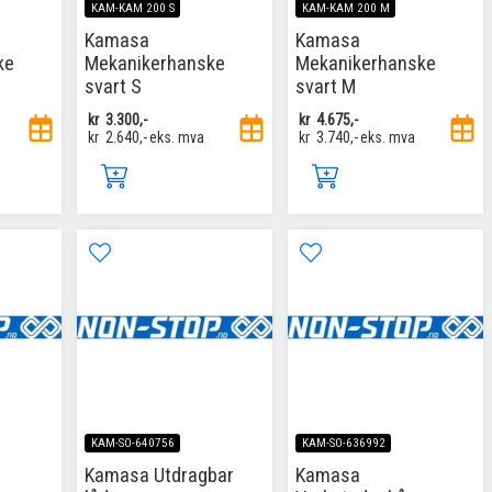
KAM-KAM 200 S
KAM-KAM 200 M
Kamasa
Kamasa
ke
Mekanikerhanske
Mekanikerhanske
svart S
svart M
kr
3.300,-
kr
4.675,-
kr
2.640,-
eks. mva
kr
3.740,-
eks. mva
KAM-SO-640756
KAM-SO-636992
Kamasa Utdragbar
Kamasa