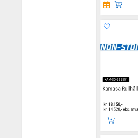
KAM-SO-396551
Kamasa Rullhål
kr
18.150,-
kr
14.520,-
eks. mv