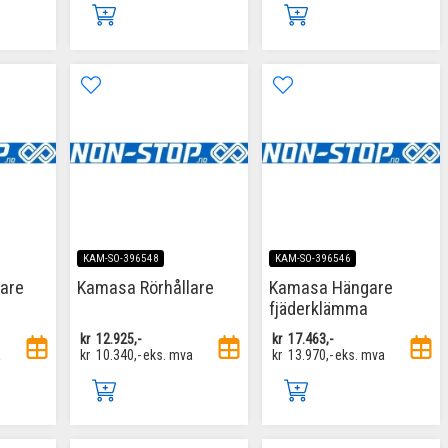
KAM-SO-396548
KAM-SO-396546
lare
Kamasa Rörhållare
Kamasa Hängare
fjäderklämma
kr
12.925,-
kr
17.463,-
a
kr
10.340,-
eks. mva
kr
13.970,-
eks. mva