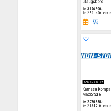
utsugsbord
kr
3.176.800,-
kr
2.541.440,-
eks. 
KAM-SO-636139
Kamasa Kompak
MaxiStore
kr
2.730.888,-
kr
2.184.710,-
eks. 