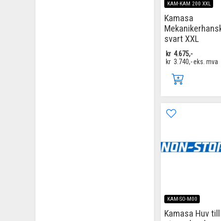
KAM-KAM 200 XXL
Kamasa
Mekanikerhans
svart XXL
kr
4.675,-
kr
3.740,-
eks. mva
KAM-SO-M00
Kamasa Huv till