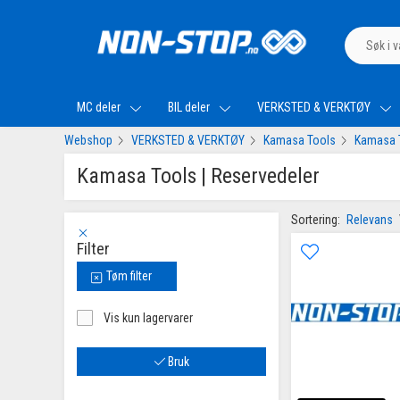
MC deler
BIL deler
VERKSTED & VERKTØY
Webshop
VERKSTED & VERKTØY
Kamasa Tools
Kamasa T
Kamasa Tools | Reservedeler
Sortering:
Relevans
Filter
Tøm filter
Vis kun lagervarer
Bruk