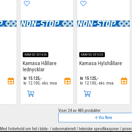
KAM-SO-301636
KAM-SO-301635
Kamasa Hållare
Kamasa Hylshållare
lednycklar
kr
15.125,-
kr
15.125,-
a
kr
12.100,-
eks. mva
kr
12.100,-
eks. mva
Viser
24
av 485 produkter
Vis flere
Med forbehold om feil i bilde- / videomateriell / tekniske spesifikasjoner / priser