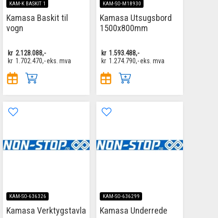
KAM-K BASKIT 1
KAM-SO-M18930
Kamasa Baskit til
Kamasa Utsugsbord
vogn
1500x800mm
kr
2.128.088,-
kr
1.593.488,-
kr
1.702.470,-
eks. mva
kr
1.274.790,-
eks. mva
KAM-SO-636326
KAM-SO-636299
Kamasa Verktygstavla
Kamasa Underrede