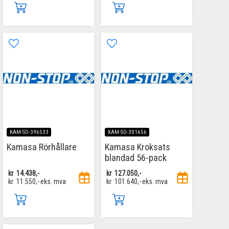
KAM-SO-396533
KAM-SO-301656
Kamasa Rörhållare
Kamasa Kroksats
blandad 56-pack
kr
14.438,-
kr
127.050,-
kr
11.550,-
eks. mva
kr
101.640,-
eks. mva