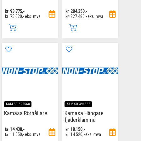
kr
93.775,-
kr
284.350,-
kr
75.020,-
eks. mva
kr
227.480,-
eks. mva
KAM-SO-396568
KAM-SO-396566
Kamasa Rörhållare
Kamasa Hängare
fjäderklämma
kr
14.438,-
kr
18.150,-
kr
11.550,-
eks. mva
kr
14.520,-
eks. mva