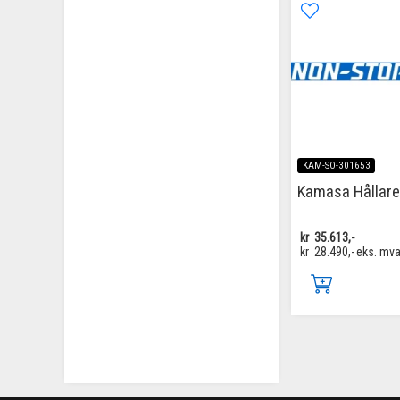
KAM-SO-301653
Kamasa Hållare
kr
35.613,-
kr
28.490,-
eks. mv