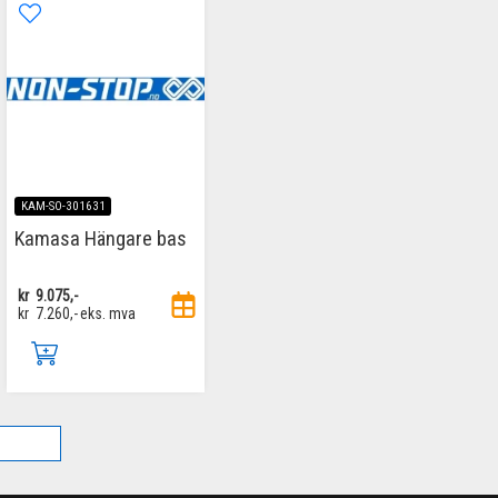
KAM-SO-301631
Kamasa Hängare bas
kr
9.075,-
kr
7.260,-
eks. mva
.