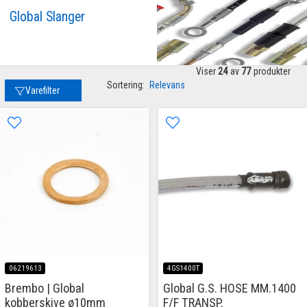
Global Slanger
Viser
24
av
77
produkter
Sortering:
Relevans
Varefilter
06219613
4GS1400T
Brembo | Global
Global G.S. HOSE MM.1400
kobberskive ø10mm
F/F TRANSP.