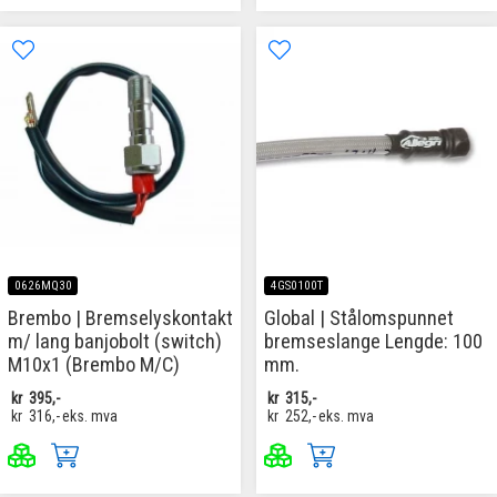
0626MQ30
4GS0100T
Brembo | Bremselyskontakt
Global | Stålomspunnet
m/ lang banjobolt (switch)
bremseslange Lengde: 100
M10x1 (Brembo M/C)
mm.
kr
395,-
kr
315,-
kr
316,-
eks. mva
kr
252,-
eks. mva