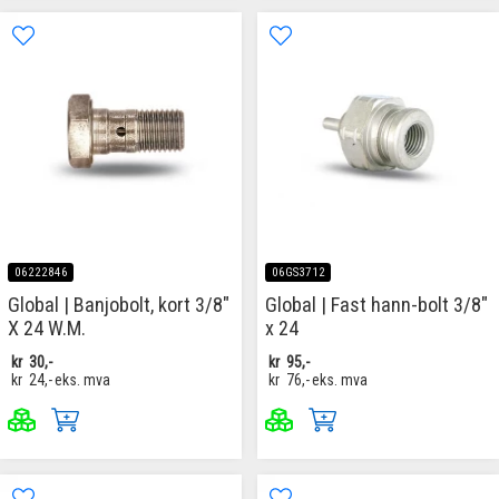
06222846
06GS3712
Global | Banjobolt, kort 3/8"
Global | Fast hann-bolt 3/8"
X 24 W.M.
x 24
kr
30,-
kr
95,-
kr
24,-
eks. mva
kr
76,-
eks. mva