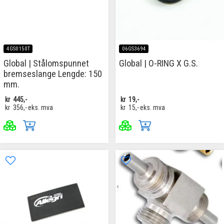
4GS0150T
06GS3694
Global | Stålomspunnet
Global | O-RING X G.S.
bremseslange Lengde: 150
mm.
kr
445,-
kr
19,-
kr
356,-
eks. mva
kr
15,-
eks. mva