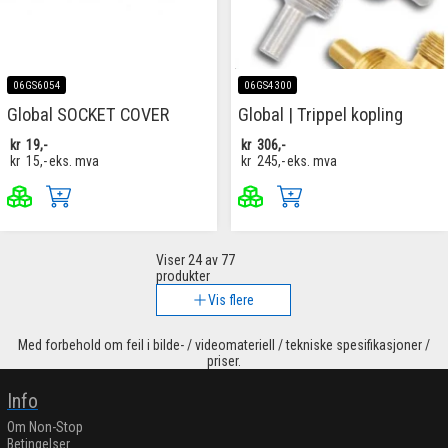
06GS6054
06GS4300
Global SOCKET COVER
Global | Trippel kopling
kr
19,-
kr
306,-
kr
15,-
eks. mva
kr
245,-
eks. mva
Viser
24
av 77
produkter
Vis flere
Med forbehold om feil i bilde- / videomateriell / tekniske spesifikasjoner /
priser.
Info
Om Non-Stop
Betingelser