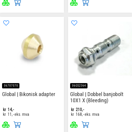
06707070
06GS2364
Global | Bikonisk adapter
Global | Dobbel banjobolt
10X1 X (Bleeding)
kr
14,-
kr
210,-
kr
11,-
eks. mva
kr
168,-
eks. mva