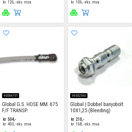
kr
126,-
eks. mva
kr
106,-
eks. mva
4GS0675T
06GS2365
Global G.S. HOSE MM. 675
Global | Dobbel banjobolt
F/F TRANSP.
10X1,25 (Bleeding)
kr
504,-
kr
210,-
kr
403,-
eks. mva
kr
168,-
eks. mva