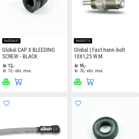
06GS3697
06GS3715
Global CAP X BLEEDING
Global | Fast hann-bolt
SCREW - BLACK
10X1,25 W.M.
kr
12,-
kr
95,-
kr
10,-
eks. mva
kr
76,-
eks. mva