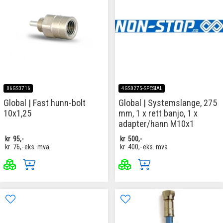
06GS3716
4GS0275-SPESIAL
Global | Fast hunn-bolt
Global | Systemslange, 275
10x1,25
mm, 1 x rett banjo, 1 x
adapter/hann M10x1
kr
95,-
kr
500,-
kr
76,-
eks. mva
kr
400,-
eks. mva