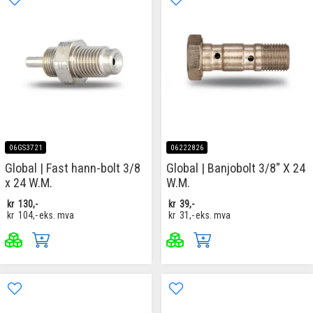
06GS3721
06222826
Global | Fast hann-bolt 3/8
Global | Banjobolt 3/8" X 24
x 24 W.M.
W.M.
kr
130,-
kr
39,-
kr
104,-
eks. mva
kr
31,-
eks. mva