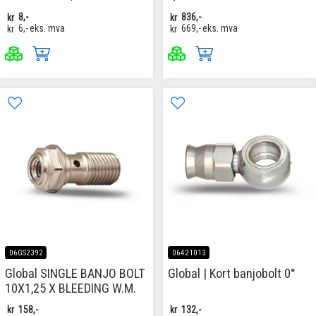
kr
8,-
kr
836,-
kr
6,-
eks. mva
kr
669,-
eks. mva
06GS2392
06421013
Global SINGLE BANJO BOLT
Global | Kort banjobolt 0°
10X1,25 X BLEEDING W.M.
kr
158,-
kr
132,-