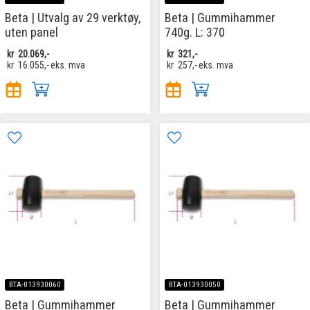
Beta | Utvalg av 29 verktøy,
Beta | Gummihammer
uten panel
740g. L: 370
kr
20.069,-
kr
321,-
kr
16.055,-
eks. mva
kr
257,-
eks. mva
BTA-013930060
BTA-013930050
Beta | Gummihammer
Beta | Gummihammer