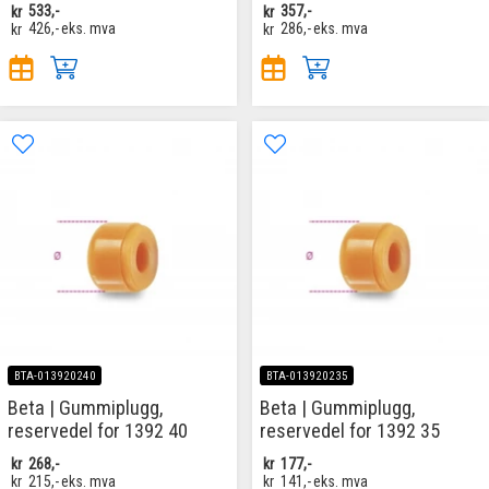
kr
533,-
kr
357,-
kr
426,-
eks. mva
kr
286,-
eks. mva
BTA-013920240
BTA-013920235
Beta | Gummiplugg,
Beta | Gummiplugg,
reservedel for 1392 40
reservedel for 1392 35
kr
268,-
kr
177,-
kr
215,-
eks. mva
kr
141,-
eks. mva