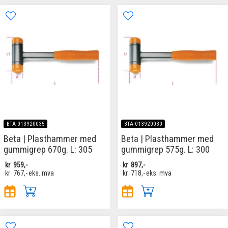
BTA-013920035
BTA-013920030
Beta | Plasthammer med
Beta | Plasthammer med
gummigrep 670g. L: 305
gummigrep 575g. L: 300
kr
959,-
kr
897,-
kr
767,-
eks. mva
kr
718,-
eks. mva