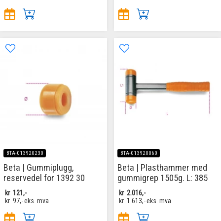
BTA-013920230
BTA-013920060
Beta | Gummiplugg,
Beta | Plasthammer med
reservedel for 1392 30
gummigrep 1505g. L: 385
kr
121,-
kr
2.016,-
kr
97,-
eks. mva
kr
1.613,-
eks. mva