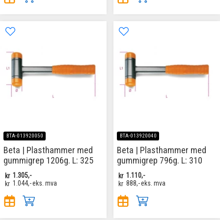
BTA-013920050
BTA-013920040
Beta | Plasthammer med
Beta | Plasthammer med
gummigrep 1206g. L: 325
gummigrep 796g. L: 310
kr
1.305,-
kr
1.110,-
kr
1.044,-
eks. mva
kr
888,-
eks. mva