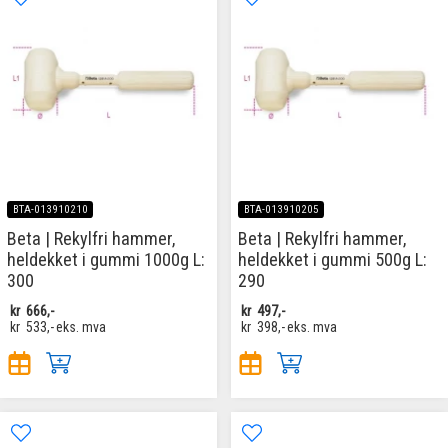
BTA-013910210
BTA-013910205
Beta | Rekylfri hammer,
Beta | Rekylfri hammer,
heldekket i gummi 1000g L:
heldekket i gummi 500g L:
300
290
kr
666,-
kr
497,-
kr
533,-
eks. mva
kr
398,-
eks. mva