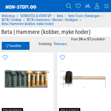
Webshop
VERKSTED & VERKTØY
Beta
Beta Tools | Katalogen
BETA | Verktøy
BETA | Hammere / Meisler / Brekkjern
Beta | Hammere (kobber, myke hoder)
Beta | Hammere (kobber, myke hoder)
Viser
24
av
57
produkter
Sortering:
Relevans
Varefilter
BTA-066000430
BTA-013930070