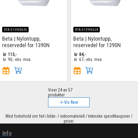
BTA-013900635
BTA-013900628
Beta | Nylontupp,
Beta | Nylontupp,
reservedel for 1390N
reservedel for 1390N
kr
113,-
kr
84,-
kr
90,-
eks. mva
kr
67,-
eks. mva
Viser
24
av 57
produkter
Vis flere
Med forbehold om feil i bilde- / videomateriell / tekniske spesifikasjoner /
priser.
Info