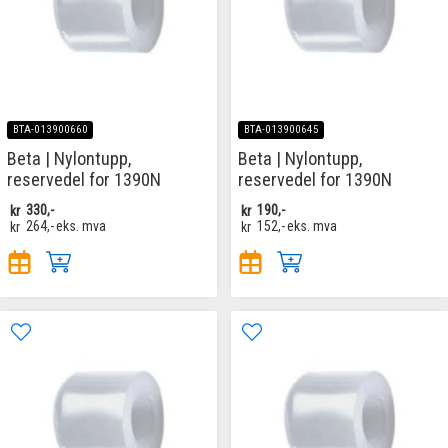
BTA-013900660
BTA-013900645
Beta | Nylontupp,
Beta | Nylontupp,
reservedel for 1390N
reservedel for 1390N
kr
330,-
kr
190,-
kr
264,-
eks. mva
kr
152,-
eks. mva