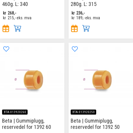
460g. L: 340
280g. L: 315
kr
268,-
kr
236,-
kr
215,-
eks. mva
kr
189,-
eks. mva
BTA-013920260
BTA-013920250
Beta | Gummiplugg,
Beta | Gummiplugg,
reservedel for 1392 60
reservedel for 1392 50