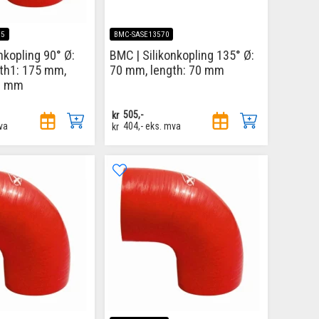
75
BMC-SASE13570
nkopling 90° Ø:
BMC | Silikonkopling 135° Ø:
th1: 175 mm,
70 mm, length: 70 mm
00 mm
kr
505,-
va
kr
404,-
eks. mva