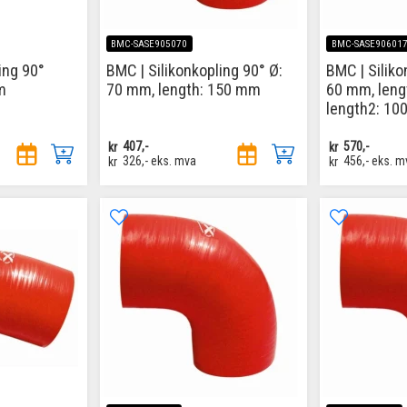
BMC-SASE905070
BMC-SASE90601
ing 90°
BMC | Silikonkopling 90° Ø:
BMC | Siliko
m
70 mm, length: 150 mm
60 mm, leng
length2: 1
kr
407,-
kr
570,-
kr
326,-
eks. mva
kr
456,-
eks. m