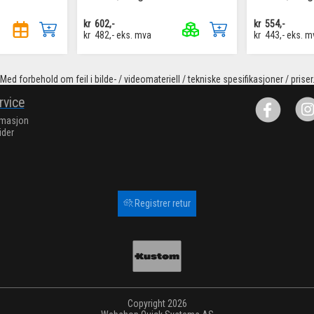
kr
602,-
kr
554,-
kr
482,-
eks. mva
kr
443,-
eks. m
Med forbehold om feil i bilde- / videomateriell / tekniske spesifikasjoner / priser
rvice
rmasjon
ider
Registrer retur
Copyright 2026