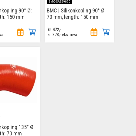
BMC-SASE9070
nkopling 90° Ø:
BMC | Silikonkopling 90° Ø:
gth: 150 mm
70 mm, length: 150 mm
kr
472,-
va
kr
378,-
eks. mva
nkopling 135° Ø:
th: 70 mm