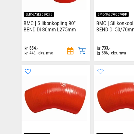
BMC-SASE9080275
BMC-SASE905070DP
BMC | Silikonkopling 90°
BMC | Silikonkopl
BEND Di 80mm L275mm
BEND Di 50/70m
kr
554,-
kr
733,-
kr
443,-
eks. mva
kr
586,-
eks. mva