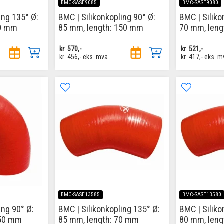
BMC-SASE9085
BMC-SASE9080
ing 135° Ø:
BMC | Silikonkopling 90° Ø:
BMC | Siliko
70 mm
85 mm, length: 150 mm
70 mm, len
kr
570,-
kr
521,-
kr
456,-
eks. mva
kr
417,-
eks. m
BMC-SASE13585
BMC-SASE13580
ing 90° Ø:
BMC | Silikonkopling 135° Ø:
BMC | Siliko
150 mm
85 mm, length: 70 mm
80 mm, leng