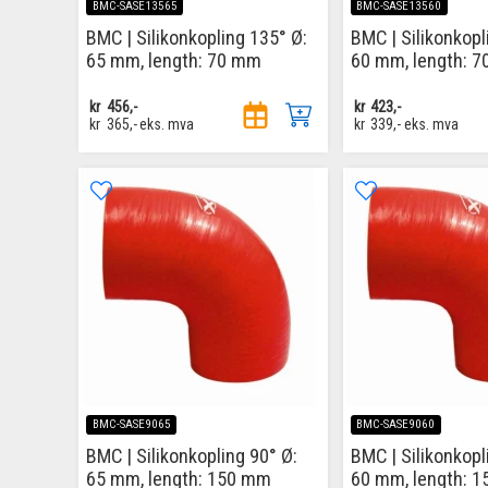
BMC-SASE13565
BMC-SASE13560
BMC | Silikonkopling 135° Ø:
BMC | Silikonkopl
65 mm, length: 70 mm
60 mm, length: 
kr
456,-
kr
423,-
kr
365,-
eks. mva
kr
339,-
eks. mva
BMC-SASE9065
BMC-SASE9060
BMC | Silikonkopling 90° Ø:
BMC | Silikonkopl
65 mm, length: 150 mm
60 mm, length: 