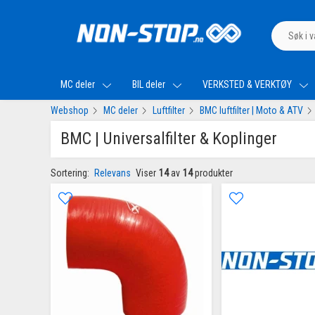
MC deler
BIL deler
VERKSTED & VERKTØY
Webshop
MC deler
Luftfilter
BMC luftfilter | Moto & ATV
BMC | Universalfilter & Koplinger
Sortering:
Relevans
Viser
14
av
14
produkter