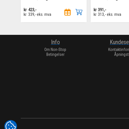
kr
423,-
kr
391,-
kr
339,-
eks. mva
kr
313,-
eks. mva
Info
Kundese
Om Non-Stop
Kontaktinfo
Betingelser
Åpningst
COOKIE-INNSTILLINGER