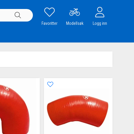
Favoritter
Modellsøk
Logg inn