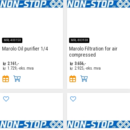
MRL-400150
MRL-803938
Marolo Oil purifier 1/4
Marolo Filtration for air
compressed
kr
2.161,-
kr
3.656,-
kr
1.729,-
eks. mva
kr
2.925,-
eks. mva