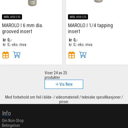
MRL-400135
MRL-400125
MAROLO I 6 mm dia.
MAROLO I 1/4 tapping
grooved insert
insert
kr
0,-
kr
0,-
kr
0,-
eks. mva
kr
0,-
eks. mva
Viser
24
av 25
produkter
Vis flere
Med forbehold om feil i bilde- / videomateriell / tekniske spesifikasjoner /
priser.
Info
Om Non-Stop
Betingelser