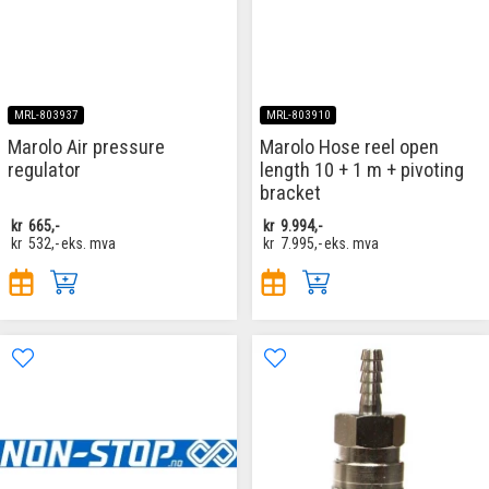
MRL-803937
MRL-803910
Marolo Air pressure
Marolo Hose reel open
regulator
length 10 + 1 m + pivoting
bracket
kr
665,-
kr
9.994,-
kr
532,-
eks. mva
kr
7.995,-
eks. mva