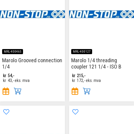
MRL-400465
MRL-400127
Marolo Grooved connection
Marolo 1/4 threading
1/4
coupler 121 1/4 - ISO B
kr
54,-
kr
215,-
kr
43,-
eks. mva
kr
172,-
eks. mva