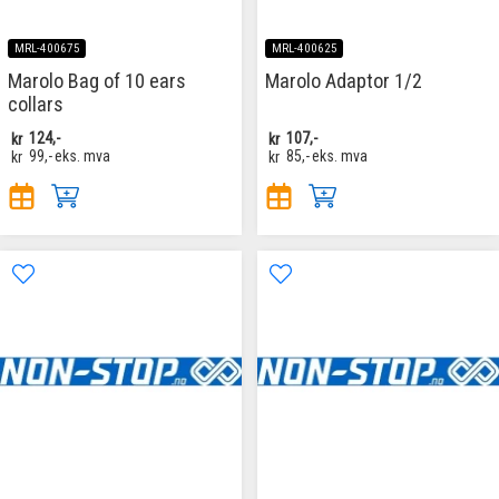
MRL-400675
MRL-400625
Marolo Bag of 10 ears
Marolo Adaptor 1/2
collars
kr
124,-
kr
107,-
kr
99,-
eks. mva
kr
85,-
eks. mva