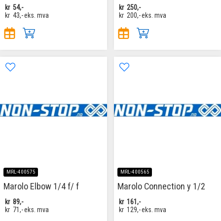
kr
54,-
kr
250,-
kr
43,-
eks. mva
kr
200,-
eks. mva
MRL-400575
MRL-400565
Marolo Elbow 1/4 f/ f
Marolo Connection y 1/2
kr
89,-
kr
161,-
kr
71,-
eks. mva
kr
129,-
eks. mva