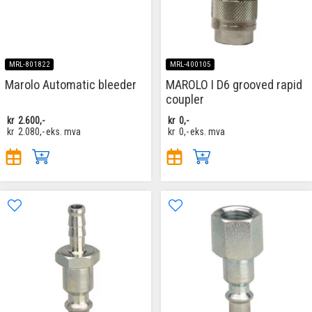
MRL-801822
MRL-400105
Marolo Automatic bleeder
MAROLO I D6 grooved rapid
coupler
kr
2.600,-
kr
0,-
kr
2.080,-
eks. mva
kr
0,-
eks. mva