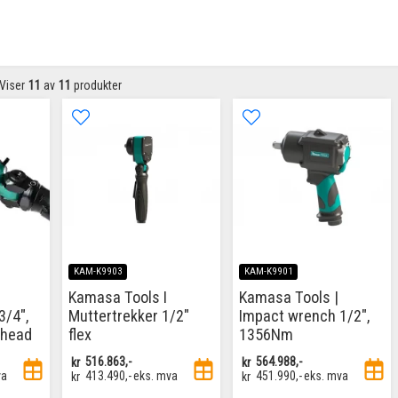
Viser
11
av
11
produkter
KAM-K9903
KAM-K9901
Kamasa Tools I
Kamasa Tools |
3/4",
Muttertrekker 1/2"
Impact wrench 1/2",
 head
flex
1356Nm
kr
516.863,-
kr
564.988,-
va
kr
413.490,-
eks. mva
kr
451.990,-
eks. mva