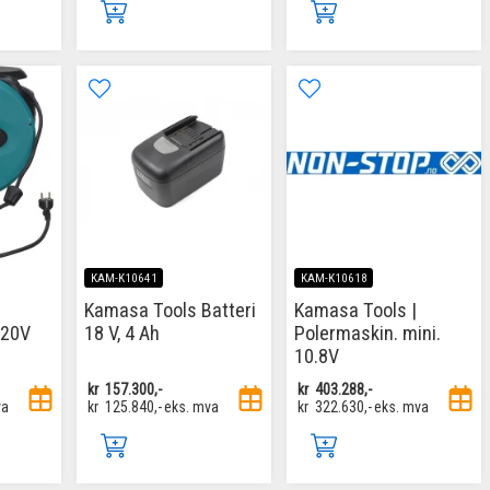
KAM-K10641
KAM-K10618
Kamasa Tools Batteri
Kamasa Tools |
220V
18 V, 4 Ah
Polermaskin. mini.
10.8V
kr
157.300,-
kr
403.288,-
va
kr
125.840,-
eks. mva
kr
322.630,-
eks. mva