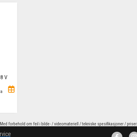
18 V
va
Med forbehold om feil i bilde- / videomateriell / tekniske spesifikasjoner / priser
rvice