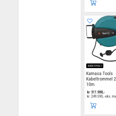
KAM-K9861
Kamasa Tools
Kabeltrommel 
10m
kr
311.988,-
kr
249.590,-
eks. m