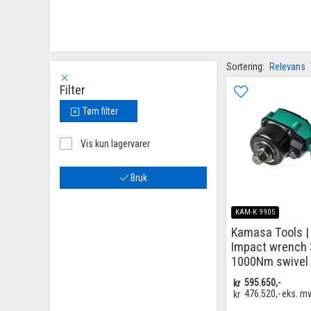
Sortering:
Relevans
Filter
Tøm filter
Vis kun lagervarer
Bruk
KAM-K 9905
Kamasa Tools |
Impact wrench 
1000Nm swivel
kr
595.650,-
kr
476.520,-
eks. m