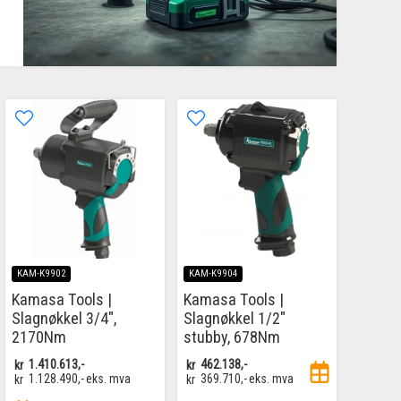
KAM-K9902
KAM-K9904
Kamasa Tools |
Kamasa Tools |
Slagnøkkel 3/4",
Slagnøkkel 1/2"
2170Nm
stubby, 678Nm
kr
1.410.613,-
kr
462.138,-
kr
1.128.490,-
eks. mva
kr
369.710,-
eks. mva