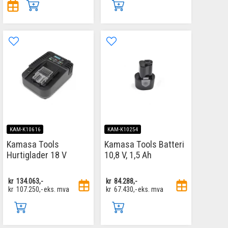
KAM-K10616
KAM-K10254
Kamasa Tools
Kamasa Tools Batteri
Hurtiglader 18 V
10,8 V, 1,5 Ah
kr
134.063,-
kr
84.288,-
kr
107.250,-
eks. mva
kr
67.430,-
eks. mva