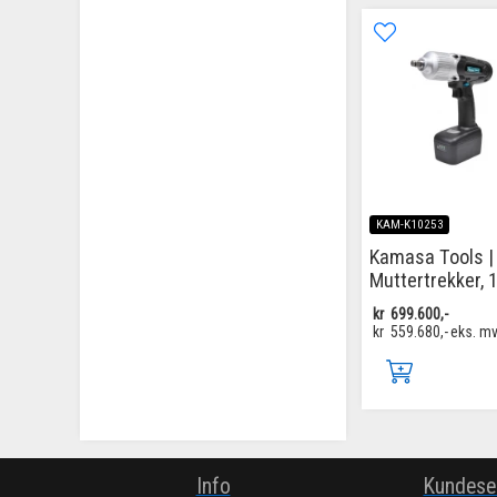
KAM-K10253
Kamasa Tools |
Muttertrekker, 
kr
699.600,-
kr
559.680,-
eks. m
Info
Kundese