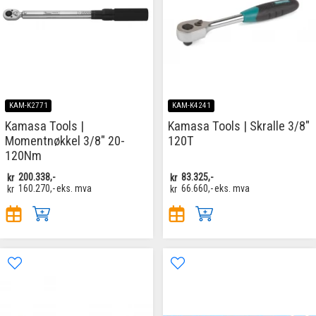
KAM-K2771
KAM-K4241
Kamasa Tools |
Kamasa Tools | Skralle 3/8"
Momentnøkkel 3/8" 20-
120T
120Nm
kr
200.338,-
kr
83.325,-
kr
160.270,-
eks. mva
kr
66.660,-
eks. mva