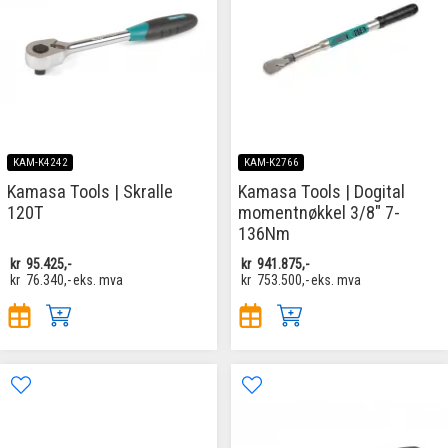
KAM-K4242
KAM-K2766
Kamasa Tools | Skralle
Kamasa Tools | Dogital
120T
momentnøkkel 3/8" 7-
136Nm
kr
95.425,-
kr
941.875,-
kr
76.340,-
eks. mva
kr
753.500,-
eks. mva