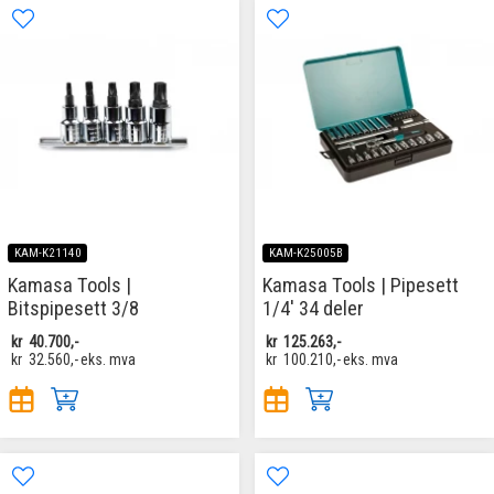
KAM-K21140
KAM-K25005B
Kamasa Tools |
Kamasa Tools | Pipesett
Bitspipesett 3/8
1/4' 34 deler
kr
40.700,-
kr
125.263,-
kr
32.560,-
eks. mva
kr
100.210,-
eks. mva