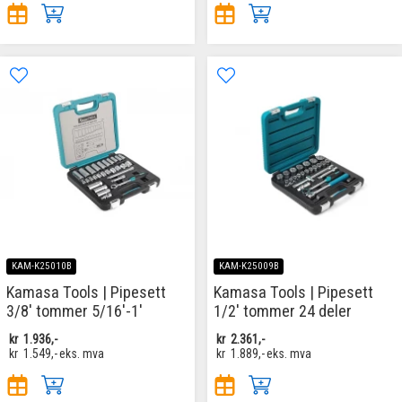
KAM-K25010B
KAM-K25009B
Kamasa Tools | Pipesett
Kamasa Tools | Pipesett
3/8' tommer 5/16'-1'
1/2' tommer 24 deler
kr
1.936,-
kr
2.361,-
kr
1.549,-
eks. mva
kr
1.889,-
eks. mva