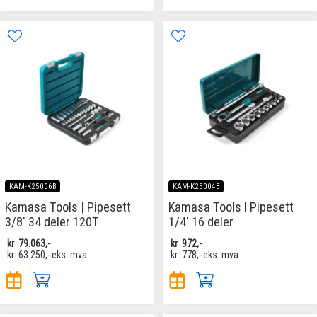
KAM-K25006B
KAM-K25004B
Kamasa Tools | Pipesett
Kamasa Tools I Pipesett
3/8' 34 deler 120T
1/4' 16 deler
kr
79.063,-
kr
972,-
kr
63.250,-
eks. mva
kr
778,-
eks. mva