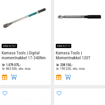
KAM-K2767
KAM-K2772
Kamasa Tools | Digital
Kamasa Tools |
momentnøkkel 17-340Nm
Momentnøkkel 120T
kr
1.079.375,-
kr
238.150,-
kr
863.500,-
eks. mva
kr
190.520,-
eks. mva