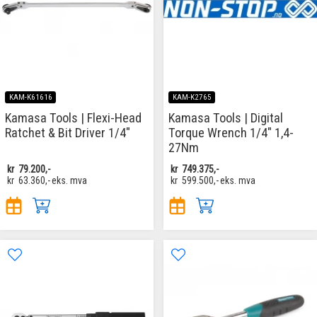
KAM-K61616
KAM-K2765
Kamasa Tools | Flexi-Head
Kamasa Tools | Digital
Ratchet & Bit Driver 1/4"
Torque Wrench 1/4" 1,4-
27Nm
kr
79.200,-
kr
749.375,-
kr
63.360,-
eks. mva
kr
599.500,-
eks. mva