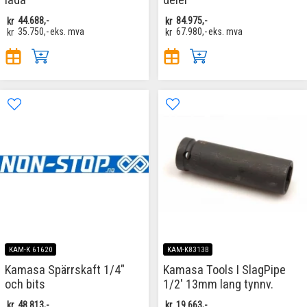
kr
44.688,-
kr
84.975,-
kr
35.750,-
eks. mva
kr
67.980,-
eks. mva
KAM-K 61620
KAM-K8313B
Kamasa Spärrskaft 1/4"
Kamasa Tools I SlagPipe
och bits
1/2' 13mm lang tynnv.
kr
48.813,-
kr
19.663,-