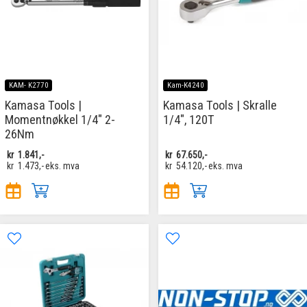
KAM- K2770
Kam-K4240
Kamasa Tools |
Kamasa Tools | Skralle
Momentnøkkel 1/4" 2-
1/4", 120T
26Nm
kr
1.841,-
kr
67.650,-
kr
1.473,-
eks. mva
kr
54.120,-
eks. mva