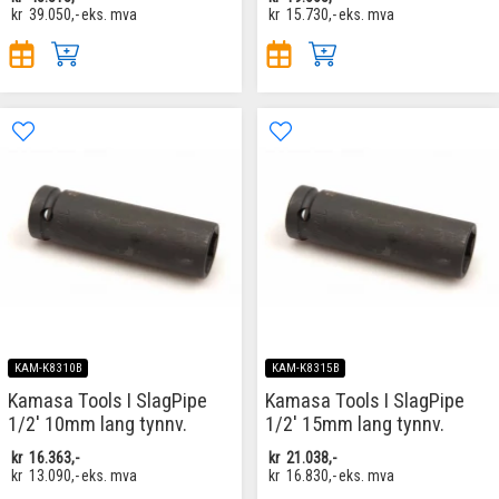
kr
39.050,-
eks. mva
kr
15.730,-
eks. mva
KAM-K8310B
KAM-K8315B
Kamasa Tools I SlagPipe
Kamasa Tools I SlagPipe
1/2' 10mm lang tynnv.
1/2' 15mm lang tynnv.
kr
16.363,-
kr
21.038,-
kr
13.090,-
eks. mva
kr
16.830,-
eks. mva