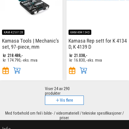
KAM-K25012B
KAM-KR4134D
Kamasa Tools | Mechanic’s
Kamasa Rep sett for K 4134
set, 97-piece, mm
D, K 4139 D
kr
218.488,-
kr
21.038,-
kr
174.790,-
eks. mva
kr
16.830,-
eks. mva
Viser
24
av 290
produkter
Vis flere
Med forbehold om feil i bilde- / videomateriell / tekniske spesifikasjoner /
priser.