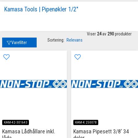
Kamasa Tools | Pipenøkler 1/2"
Viser
24
av
290
produkter
Sortering:
Relevans
Varefilter
KAM-42-301643
KAM-K 25007B
Kamasa Lådhållare inkl.
Kamasa Pipesett 3/8' 34
låda
deler