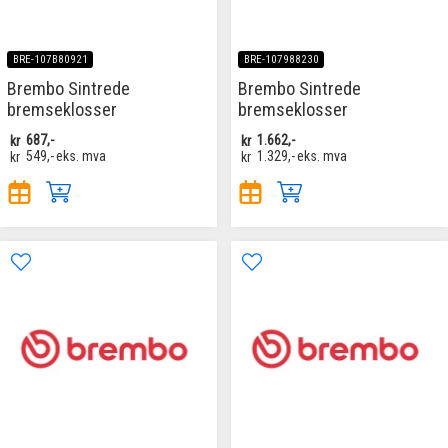
BRE-107B80921
BRE-107988230
Brembo Sintrede
Brembo Sintrede
bremseklosser
bremseklosser
kr
687,-
kr
1.662,-
kr
549,-
eks. mva
kr
1.329,-
eks. mva