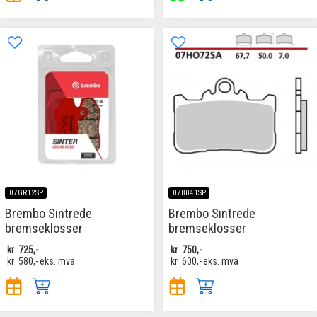
07GR12SP
07BB41SP
Brembo Sintrede
Brembo Sintrede
bremseklosser
bremseklosser
kr
725,-
kr
750,-
kr
580,-
eks. mva
kr
600,-
eks. mva