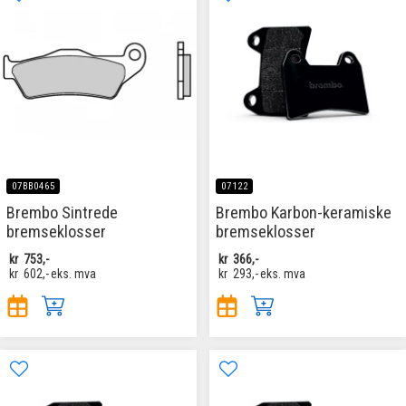
07BB0465
07122
Brembo Sintrede
Brembo Karbon-keramiske
bremseklosser
bremseklosser
kr
753,-
kr
366,-
kr
602,-
eks. mva
kr
293,-
eks. mva