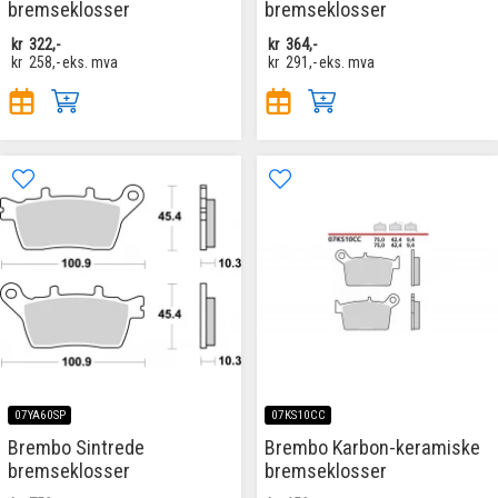
bremseklosser
bremseklosser
kr
322,-
kr
364,-
kr
258,-
eks. mva
kr
291,-
eks. mva
07YA60SP
07KS10CC
Brembo Sintrede
Brembo Karbon-keramiske
bremseklosser
bremseklosser