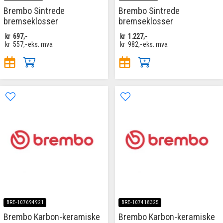
Brembo Sintrede
Brembo Sintrede
bremseklosser
bremseklosser
kr
697,-
kr
1.227,-
kr
557,-
eks. mva
kr
982,-
eks. mva
BRE-107694921
BRE-107418325
Brembo Karbon-keramiske
Brembo Karbon-keramiske