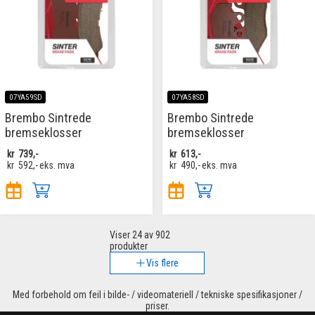
07YA59SD
07YA58SD
Brembo Sintrede
Brembo Sintrede
bremseklosser
bremseklosser
kr
739,-
kr
613,-
kr
592,-
eks. mva
kr
490,-
eks. mva
Viser
24
av 902
produkter
Vis flere
Med forbehold om feil i bilde- / videomateriell / tekniske spesifikasjoner /
priser.