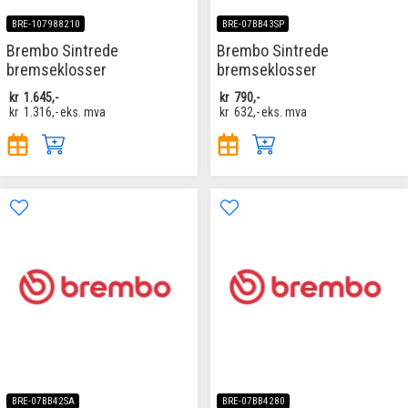
BRE-107988210
BRE-07BB43SP
Brembo Sintrede
Brembo Sintrede
bremseklosser
bremseklosser
kr
1.645,-
kr
790,-
kr
1.316,-
eks. mva
kr
632,-
eks. mva
BRE-07BB42SA
BRE-07BB4280