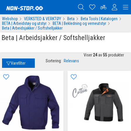
Webshop
VERKSTED & VERKTØY
Beta
Beta Tools | Katalogen
BETA | Arbeidstøy og utstyr
BETA | Bekledning og verneutstyr
Beta | Arbeidsjakker / Softshelljakker
Beta | Arbeidsjakker / Softshelljakker
Viser
24
av
55
produkter
Sortering:
Relevans
Varefilter