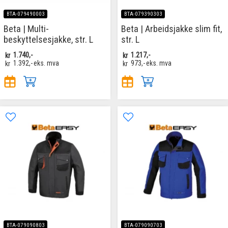
BTA-079490003
BTA-079390303
Beta | Multi-
Beta | Arbeidsjakke slim fit,
beskyttelsesjakke, str. L
str. L
kr
1.740,-
kr
1.217,-
kr
1.392,-
eks. mva
kr
973,-
eks. mva
BTA-079090803
BTA-079090703