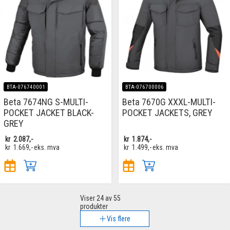
BTA-076740001
BTA-076700006
Beta 7674NG S-MULTI-
Beta 7670G XXXL-MULTI-
POCKET JACKET BLACK-
POCKET JACKETS, GREY
GREY
kr
2.087,-
kr
1.874,-
kr
1.669,-
eks. mva
kr
1.499,-
eks. mva
Viser
24
av 55
produkter
Vis flere