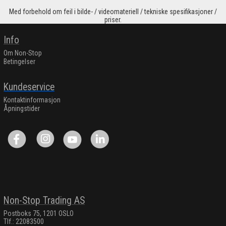
Med forbehold om feil i bilde- / videomateriell / tekniske spesifikasjoner /
priser.
Info
Om Non-Stop
Betingelser
Kundeservice
Kontaktinformasjon
Åpningstider
Non-Stop Trading AS
Postboks 75, 1201 OSLO
Tlf.: 22083500