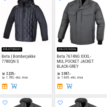
BTA-077800201
BTA-076740006
Beta | Bomberjakke
Beta 7674NG XXXL-
7780QN S
MUL.POCKET JACKET
BLACK-GREY
kr
2.229,-
kr
2.087,-
kr
1.783,-
eks. mva
kr
1.669,-
eks. mva