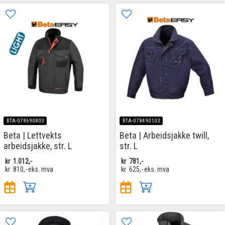
BTA-078690803
BTA-078490103
Beta | Lettvekts
Beta | Arbeidsjakke twill,
arbeidsjakke, str. L
str. L
kr
1.012,-
kr
781,-
kr
810,-
eks. mva
kr
625,-
eks. mva