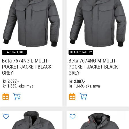
BTA-076740003
BTA-076740002
Beta 7674NG L-MULTI-
Beta 7674NG M-MULTI-
POCKET JACKET BLACK-
POCKET JACKET BLACK-
GREY
GREY
kr
2.087,-
kr
2.087,-
kr
1.669,-
eks. mva
kr
1.669,-
eks. mva