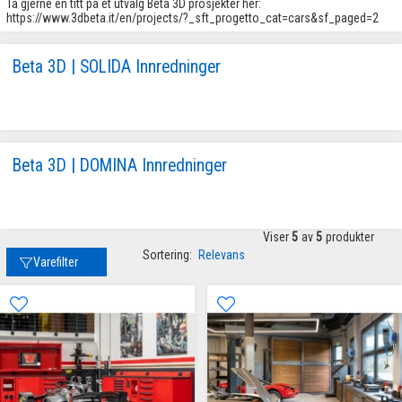
Ta gjerne en titt på et utvalg Beta 3D prosjekter her:
https://www.3dbeta.it/en/projects/?_sft_progetto_cat=cars&sf_paged=2
Beta 3D | SOLIDA Innredninger
Beta 3D | DOMINA Innredninger
Viser
5
av
5
produkter
Sortering:
Relevans
Varefilter