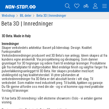
Webshop
BIL deler
Beta 3D | Innredninger
Beta 3D | Innredninger
3D Beta. Made in Italy
Innredninger
Skaper verkstedets arkitektur. Basert på lidenskap. Design. Kvalitet.
Funksjonalitet
Verkstedinnredninger produsert ved 3D Beta's nye anlegg. Ideen skapes ut fra
kundens egne ønskemål. Via prosjektering og ideskaping. Som danner
grunnlaget for 3D tegninger og videre fram til endelige løsninger. Produktene
går fra metallplater til sluttprodukter. Med endelige finish og valgfrie farger fra
pulverlakkeringsanlegget til 3D Beta. Her skapes produkter med kort
utviklingstid og høy kvalitetsterskel. Vi ytrer påstanden at
verkstedinnredninger fra 3D Beta er det absolutt beste i sitt slag. Til
verkstedet. Som møbler med industrielt preg. Til butikk, kjøkken og garasje.
Du får gjerne utfordre oss med din ide - og vi vil komme opp med praktiske
forslag til løsninger.
Vi har beta 3D innredning i vårt eksterne showrom i Oslo - vi avtaler gjerne
visning.