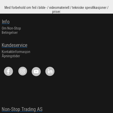
Med forbehold om feil i bilde- / videomateriell / tekniske spesifikasjoner /
priser.
Info
Om Non-Stop
Betingelser
Kundeservice
Kontaktinformasjon
Åpningstider
Non-Stop Trading AS