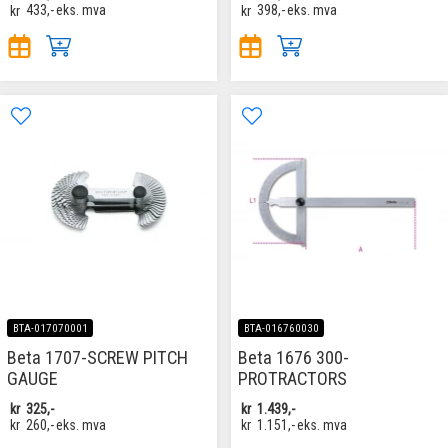
kr
433,-
eks. mva
kr
398,-
eks. mva
BTA-017070001
BTA-016760030
Beta 1707-SCREW PITCH
Beta 1676 300-
GAUGE
PROTRACTORS
kr
325,-
kr
1.439,-
kr
260,-
eks. mva
kr
1.151,-
eks. mva