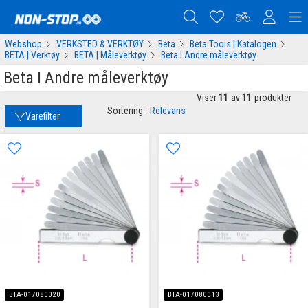
Webshop
VERKSTED & VERKTØY
Beta
Beta Tools | Katalogen
BETA | Verktøy
BETA | Måleverktøy
Beta I Andre måleverktøy
Beta I Andre måleverktøy
Viser
11
av
11
produkter
Sortering:
Relevans
Varefilter
BTA-017080020
BTA-017080013