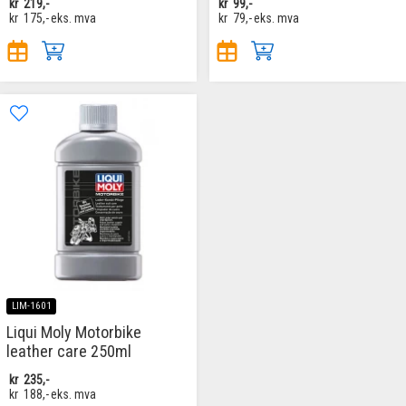
kr
219,-
kr
99,-
kr
175,-
eks. mva
kr
79,-
eks. mva
LIM-1601
Liqui Moly Motorbike
leather care 250ml
kr
235,-
kr
188,-
eks. mva