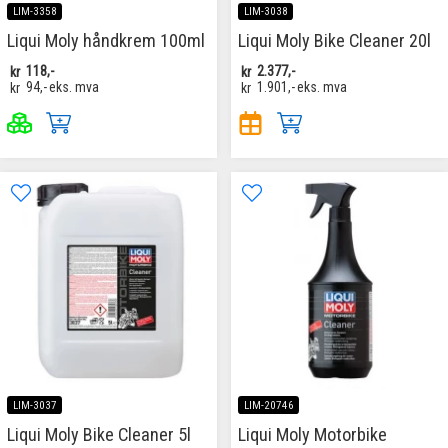
LIM-3358
LIM-3038
Liqui Moly håndkrem 100ml
Liqui Moly Bike Cleaner 20l
kr
118,-
kr
2.377,-
kr
94,-
eks. mva
kr
1.901,-
eks. mva
LIM-3037
LIM-20746
Liqui Moly Bike Cleaner 5l
Liqui Moly Motorbike