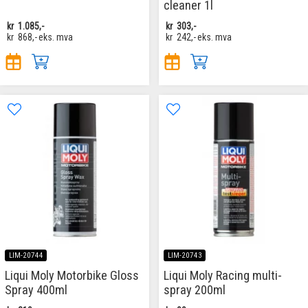
cleaner 1l
kr
1.085,-
kr
303,-
kr
868,-
eks. mva
kr
242,-
eks. mva
LIM-20744
LIM-20743
Liqui Moly Motorbike Gloss
Liqui Moly Racing multi-
Spray 400ml
spray 200ml