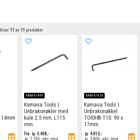
Viser
11
av
11
produkter
KAM-K1449
KAM-K1428
Kamasa Tools |
Kamasa Tools |
Unbrakonøkler med
Unbrakonøkkel
l 14mm
kule 2.5 mm. L115
TORX® T10. 90 x
mm.
17mm
Fra
kr
3.438,-
kr
4.813,-
a
kr
2.750,-
eks. mva
kr
3.850,-
eks. mva