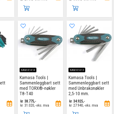
KAM-K1414
KAM-K1413
Kamasa Tools |
Kamasa Tools |
ett
Sammenleggbart sett
Sammenleggbart sett
med TORX®-nøkler
med Unbrakonøkler
T8-T40
2,5-10 mm.
kr
38.775,-
kr
34.925,-
a
kr
31.020,-
eks. mva
kr
27.940,-
eks. mva