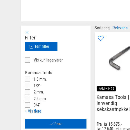
Sortering:
Relevans
Filter
Tøm filter
Vis kun lagervarer
Kamasa Tools
1,5 mm.
1/2"
KAM-K1475
2 mm.
Kamasa Tools |
2,5 mm.
Innvendig
3/4"
sekskantnøkke
+ Vis flere
Bruk
Fra
kr
15.675,-
kr
12.540,-
eks. mv