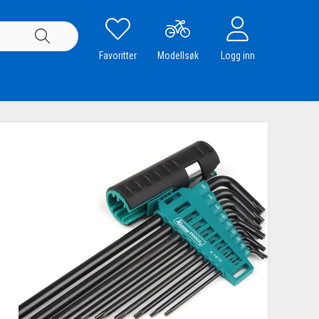
Favoritter
Modellsøk
Logg inn