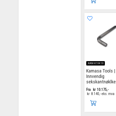
KAM-K10410
Kamasa Tools |
Innvendig
sekskantnøklke
Fra
kr
10.175,-
kr
8.140,-
eks. mva