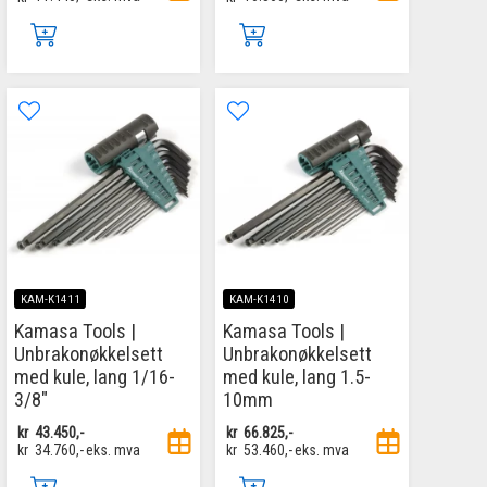
KAM-K1411
KAM-K1410
Kamasa Tools |
Kamasa Tools |
Unbrakonøkkelsett
Unbrakonøkkelsett
med kule, lang 1/16-
med kule, lang 1.5-
3/8"
10mm
kr
43.450,-
kr
66.825,-
kr
34.760,-
eks. mva
kr
53.460,-
eks. mva