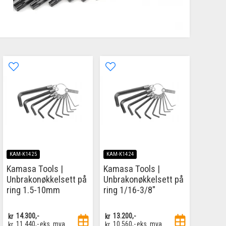
KAM-K1425
KAM-K1424
Kamasa Tools |
Kamasa Tools |
Unbrakonøkkelsett på
Unbrakonøkkelsett på
ring 1.5-10mm
ring 1/16-3/8"
kr
14.300,-
kr
13.200,-
kr
11.440,-
eks. mva
kr
10.560,-
eks. mva