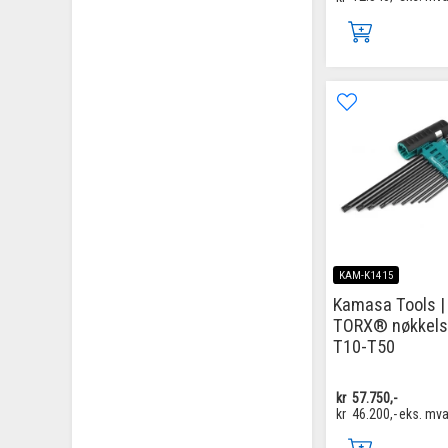
KAM-K1415
Kamasa Tools |
TORX® nøkkels
T10-T50
kr
57.750,-
kr
46.200,-
eks. mv