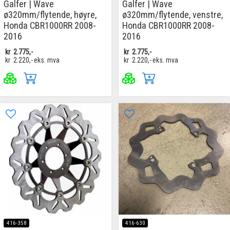
Galfer | Wave
Galfer | Wave
ø320mm/flytende, høyre,
ø320mm/flytende, venstre,
Honda CBR1000RR 2008-
Honda CBR1000RR 2008-
2016
2016
kr
2.775,-
kr
2.775,-
kr
2.220,-
eks. mva
kr
2.220,-
eks. mva
416-358
416-630