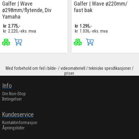
Galfer | Wave
Galfer | Wave ø220mm/
ø298mm/flytende, Div
fast bak
Yamaha
kr
2.775,-
kr
1.295,-
kr
2.220,-
eks. mva
kr
1.036,-
eks. mva
Med forbehold om feil i bilde- / videomateriell / tekniske spesifikasjoner /
priser.
Info
Om Non-Stop
Betingelser
Kundeservice
Kontaktinformasjon
Åpningstider