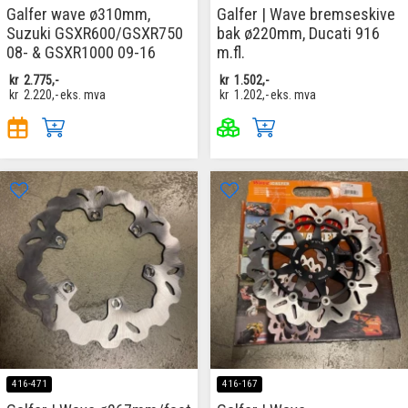
Galfer wave ø310mm,
Galfer | Wave bremseskive
Suzuki GSXR600/GSXR750
bak ø220mm, Ducati 916
08- & GSXR1000 09-16
m.fl.
kr
2.775,-
kr
1.502,-
kr
2.220,-
eks. mva
kr
1.202,-
eks. mva
416-471
416-167