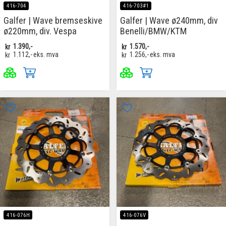
416-704
416-703#1
Galfer | Wave bremseskive
Galfer | Wave ø240mm, div
ø220mm, div. Vespa
Benelli/BMW/KTM
kr
1.390,-
kr
1.570,-
kr
1.112,-
eks. mva
kr
1.256,-
eks. mva
416-076H
416-076V