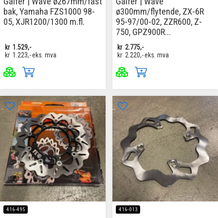
Galfer | Wave ø267mm/fast
Galfer | Wave
bak, Yamaha FZS1000 98-
ø300mm/flytende, ZX-6R
05, XJR1200/1300 m.fl.
95-97/00-02, ZZR600, Z-
750, GPZ900R...
kr
1.529,-
kr
2.775,-
kr
1.223,-
eks. mva
kr
2.220,-
eks. mva
416-495
416-013