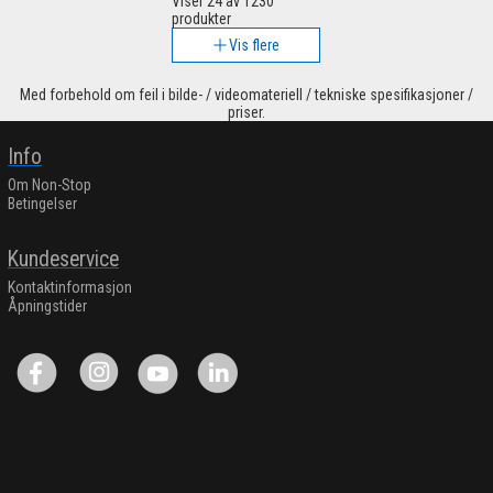
Viser
24
av 1230
produkter
Vis flere
Med forbehold om feil i bilde- / videomateriell / tekniske spesifikasjoner /
priser.
Info
Om Non-Stop
Betingelser
Kundeservice
Kontaktinformasjon
Åpningstider