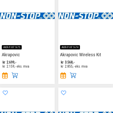
AKR-P-HF1675
AKR-P-HF1674
Akrapovic
Akrapovic Wireless Kit
kr
2.699,-
kr
3.568,-
kr
2.159,-
eks. mva
kr
2.855,-
eks. mva