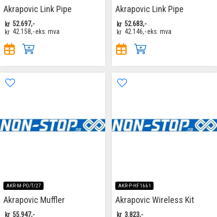
Akrapovic Link Pipe
Akrapovic Link Pipe
kr
52.697,-
kr
52.683,-
kr
42.158,-
eks. mva
kr
42.146,-
eks. mva
AKR-M-PO/T/27
AKR-P-HF1661
Akrapovic Muffler
Akrapovic Wireless Kit
kr
55.947,-
kr
3.823,-