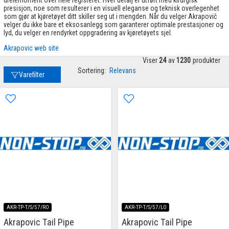
presisjon, noe som resulterer i en visuell eleganse og teknisk overlegenhet
som gjør at kjøretøyet ditt skiller seg ut i mengden. Når du velger Akrapovič
velger du ikke bare et eksosanlegg som garanterer optimale prestasjoner og
lyd, du velger en rendyrket oppgradering av kjøretøyets sjel.
Akrapovic web site
Viser
24
av
1230
produkter
Sortering:
Relevans
Varefilter
AKR-TP-T/S/57/RO
AKR-TP-T/S/57/LO
Akrapovic Tail Pipe
Akrapovic Tail Pipe