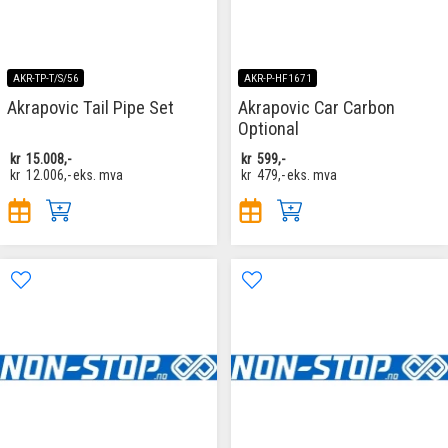
AKR-TP-T/S/56
AKR-P-HF1671
Akrapovic Tail Pipe Set
Akrapovic Car Carbon
Optional
kr
15.008,-
kr
599,-
kr
12.006,-
eks. mva
kr
479,-
eks. mva