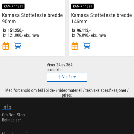
KAM-K 11891
KAM-K 11890
Kamasa Støttefeste bredde
Kamasa Støttefeste bredde
90mm
146mm
kr
151.250,-
kr
96.113,-
kr
121.000,-
eks. mva
kr
76.890,-
eks. mva
Viser
24
av 364
produkter
Vis flere
Med forbehold om feil i bilde- / videomateriell / tekniske spesifikasjoner /
priser.
Info
Om Non-Stop
Betingelser