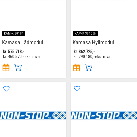
KAM-K 30101
KAM-K 30100N
Kamasa Lådmodul
Kamasa Hyllmodul
kr
575.713,-
kr
362.725,-
kr
460.570,-
eks. mva
kr
290.180,-
eks. mva