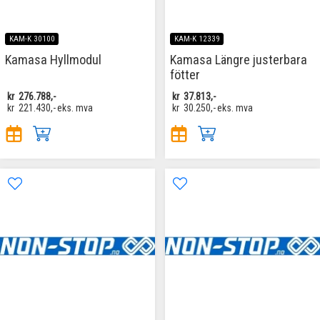
KAM-K 30100
KAM-K 12339
Kamasa Hyllmodul
Kamasa Längre justerbara
fötter
kr
276.788,-
kr
37.813,-
kr
221.430,-
eks. mva
kr
30.250,-
eks. mva