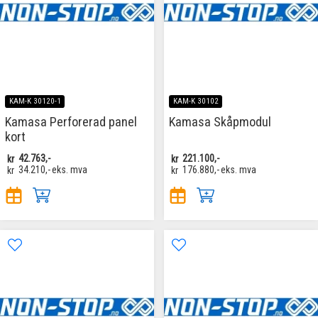
KAM-K 30120-1
KAM-K 30102
Kamasa Perforerad panel
Kamasa Skåpmodul
kort
kr
42.763,-
kr
221.100,-
kr
34.210,-
eks. mva
kr
176.880,-
eks. mva