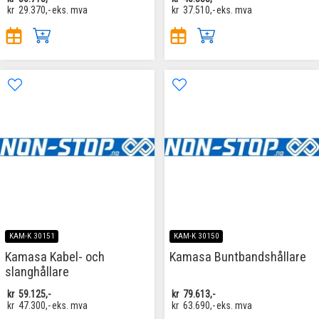
kr
29.370,-
eks. mva
kr
37.510,-
eks. mva
KAM-K 30151
KAM-K 30150
Kamasa Kabel- och
Kamasa Buntbandshållare
slanghållare
kr
59.125,-
kr
79.613,-
kr
47.300,-
eks. mva
kr
63.690,-
eks. mva