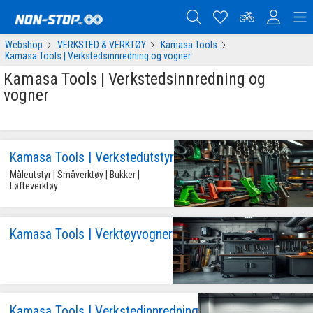
Webshop
VERKSTED & VERKTØY
Kamasa Tools
Kamasa Tools | Verkstedsinnredning og vogner
Kamasa Tools | Verkstedsinnredning og
vogner
Kamasa Tools | Verkstedutstyr
Måleutstyr | Småverktøy | Bukker | 
Løfteverktøy
Kamasa Tools | Verktøyvogner
Kamasa Tools | Verkstedinnredning