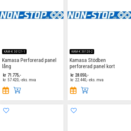
KAM-K 30121-1
KAM-K 30120-2
Kamasa Perforerad panel
Kamasa Stödben
lång
perforerad panel kort
kr
71.775,-
kr
28.050,-
kr
57.420,-
eks. mva
kr
22.440,-
eks. mva