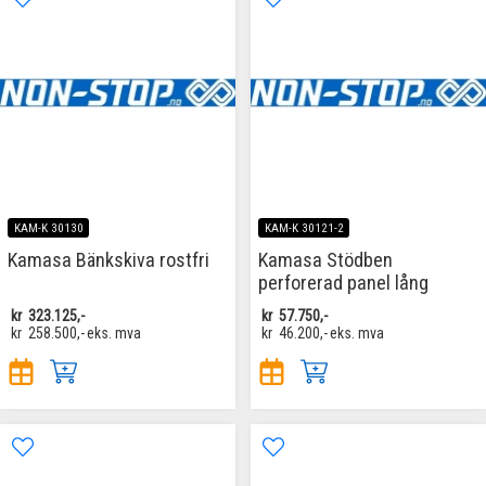
KAM-K 30130
KAM-K 30121-2
Kamasa Bänkskiva rostfri
Kamasa Stödben
perforerad panel lång
kr
323.125,-
kr
57.750,-
kr
258.500,-
eks. mva
kr
46.200,-
eks. mva