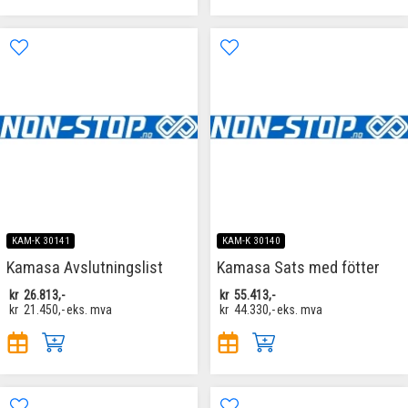
KAM-K 30141
KAM-K 30140
Kamasa Avslutningslist
Kamasa Sats med fötter
kr
26.813,-
kr
55.413,-
kr
21.450,-
eks. mva
kr
44.330,-
eks. mva