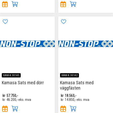
KAM-K 30145
KAM-K 30142
Kamasa Sats med dörr
Kamasa Sats med
väggfästen
kr
57.750,-
kr
18.563,-
kr
46.200,-
eks. mva
kr
14.850,-
eks. mva