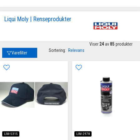
Liqui Moly | Renseprodukter
Viser
24
av
85
produkter
Sortering:
Relevans
Varefilter
LIM-5315
LIM-2978