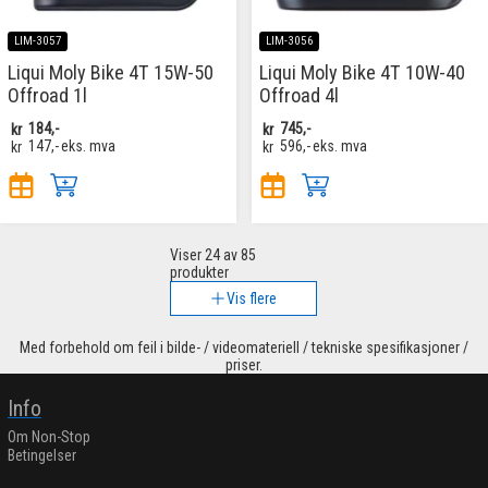
LIM-3057
LIM-3056
Liqui Moly Bike 4T 15W-50
Liqui Moly Bike 4T 10W-40
Offroad 1l
Offroad 4l
kr
184,-
kr
745,-
kr
147,-
eks. mva
kr
596,-
eks. mva
Viser
24
av 85
produkter
Vis flere
Med forbehold om feil i bilde- / videomateriell / tekniske spesifikasjoner /
priser.
Info
Om Non-Stop
Betingelser