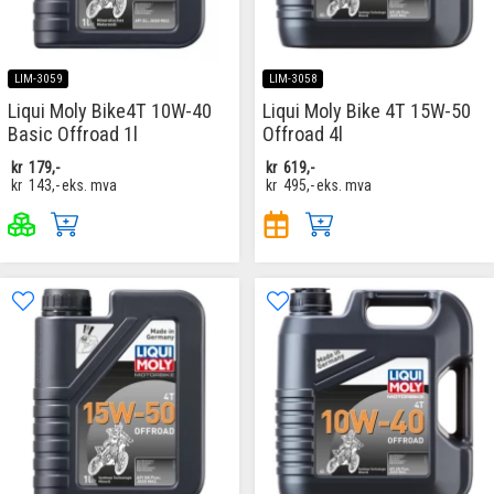
LIM-3059
LIM-3058
Liqui Moly Bike4T 10W-40
Liqui Moly Bike 4T 15W-50
Basic Offroad 1l
Offroad 4l
kr
179,-
kr
619,-
kr
143,-
eks. mva
kr
495,-
eks. mva