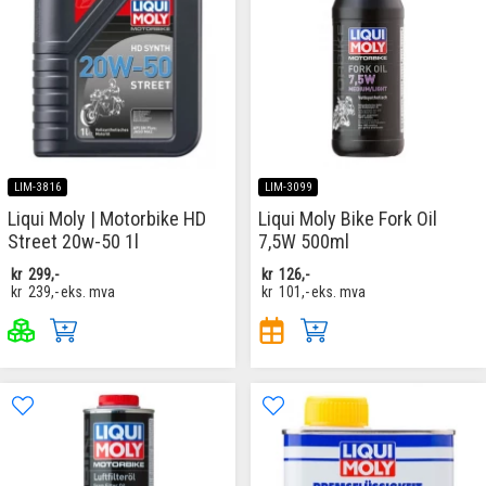
LIM-3816
LIM-3099
Liqui Moly | Motorbike HD
Liqui Moly Bike Fork Oil
Street 20w-50 1l
7,5W 500ml
kr
299,-
kr
126,-
kr
239,-
eks. mva
kr
101,-
eks. mva