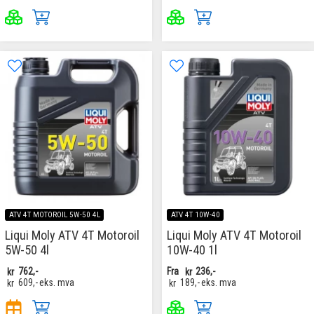
ATV 4T MOTOROIL 5W-50 4L
ATV 4T 10W-40
Liqui Moly ATV 4T Motoroil
Liqui Moly ATV 4T Motoroil
5W-50 4l
10W-40 1l
kr
762,-
Fra
kr
236,-
kr
609,-
eks. mva
kr
189,-
eks. mva