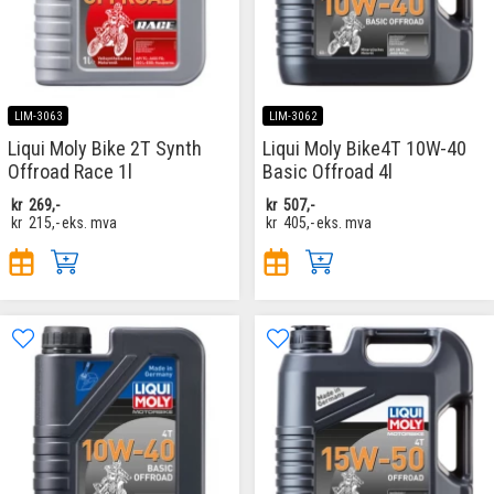
LIM-3063
LIM-3062
Liqui Moly Bike 2T Synth
Liqui Moly Bike4T 10W-40
Offroad Race 1l
Basic Offroad 4l
kr
269,-
kr
507,-
kr
215,-
eks. mva
kr
405,-
eks. mva