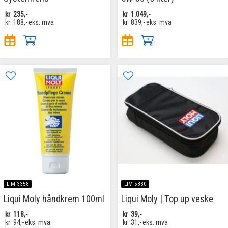
kr
235,-
kr
1.049,-
kr
188,-
eks. mva
kr
839,-
eks. mva
LIM-3358
LIM-5830
Liqui Moly håndkrem 100ml
Liqui Moly | Top up veske
kr
118,-
kr
39,-
kr
94,-
eks. mva
kr
31,-
eks. mva