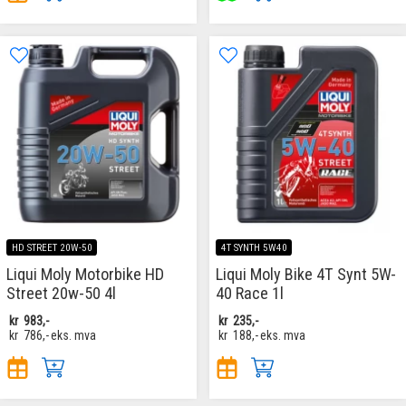
HD STREET 20W-50
4T SYNTH 5W40
Liqui Moly Motorbike HD
Liqui Moly Bike 4T Synt 5W-
Street 20w-50 4l
40 Race 1l
kr
983,-
kr
235,-
kr
786,-
eks. mva
kr
188,-
eks. mva