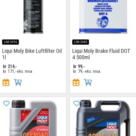
LIM-3096
LIM-3085
Liqui Moly Bike Luftfilter Oil
Liqui Moly Brake Fluid DOT
1l
4 500ml
kr
214,-
kr
99,-
kr
171,-
eks. mva
kr
79,-
eks. mva