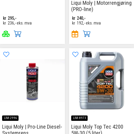
Liqui Moly | Motorrengjøring
(PRO-line)
kr
295,-
kr
240,-
kr
236,-
eks. mva
kr
192,-
eks. mva
LIM-2996
LIM-8973
Liqui Moly | Pro-Line Diesel-
Liqui Moly Top Tec 4200
Systemrens
5W-30 (5 liter)