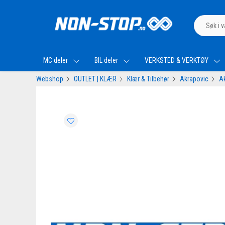
MC deler
BIL deler
VERKSTED & VERKTØY
Webshop
OUTLET | KLÆR
Klær & Tilbehør
Akrapovic
Ak