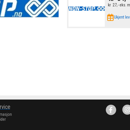
kr
27,-
eks. 
Ukjent lev
rvice
rmasjon
ider