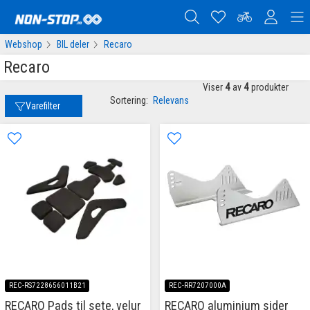
Webshop
BIL deler
Recaro
Recaro
Viser
4
av
4
produkter
Sortering:
Relevans
Varefilter
REC-RS7228656011B21
REC-RR7207000A
RECARO Pads til sete, velur
RECARO aluminium sider