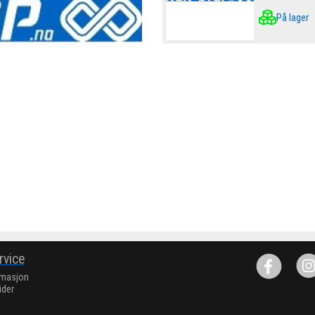
På lager
rvice
rmasjon
ider