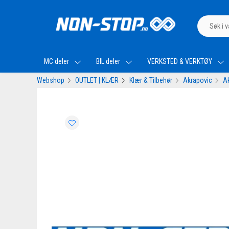
MC deler
BIL deler
VERKSTED & VERKTØY
Webshop
OUTLET | KLÆR
Klær & Tilbehør
Akrapovic
Ak