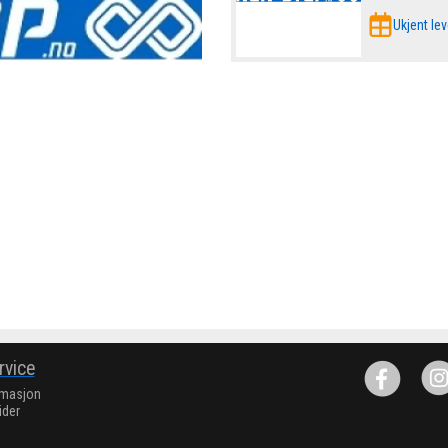
Ukjent lev
rvice
rmasjon
ider