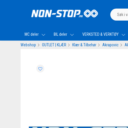
MC deler
BIL deler
VERKSTED & VERKTØY
Webshop
OUTLET | KLÆR
Klær & Tilbehør
Akrapovic
Ak