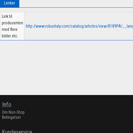
Lenker
Link til
produsenten
http://www.roburitaly.com/catalog/articles/view/8189PA/__la
med flere
bilder etc.
Info
Om Non-Stop
Betingelser
Kundeservice