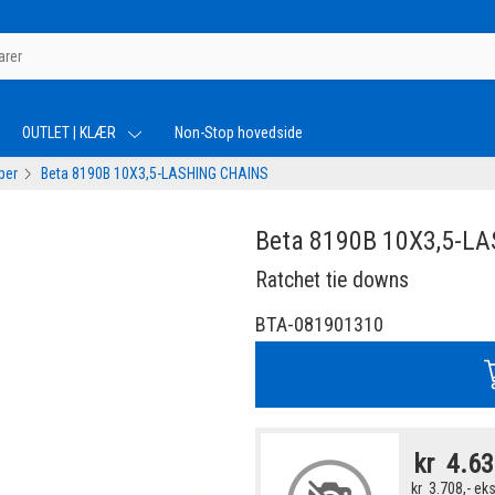
OUTLET | KLÆR
Non-Stop hovedside
per
Beta 8190B 10X3,5-LASHING CHAINS
Beta 8190B 10X3,5-L
Ratchet tie downs
BTA-081901310
kr
4.63
kr
3.708,-
eks