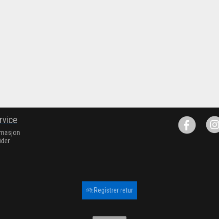
rvice
rmasjon
ider
Registrer retur