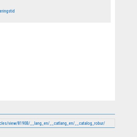
eringstid
ticles/view/8190B/__lang_en/__catlang_en/__catalog_robur/