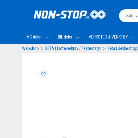
MC deler
BIL deler
VERKSTED & VERKTØY
Webshop
BETA | Løfteverktøy / Festeutstyr
Beta | Jekkestrop