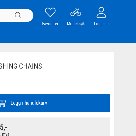
Favoritter
Modellsøk
Logg inn
ASHING CHAINS
Legg i handlekurv
5,-
. mva