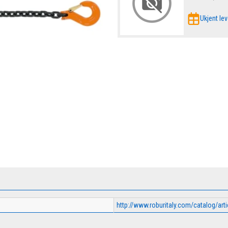
Ukjent lev
http://www.roburitaly.com/catalog/ar