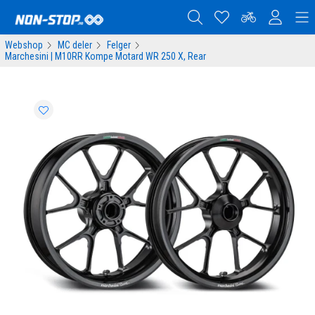
Webshop
MC deler
Felger
Marchesini | M10RR Kompe Motard WR 250 X, Rear