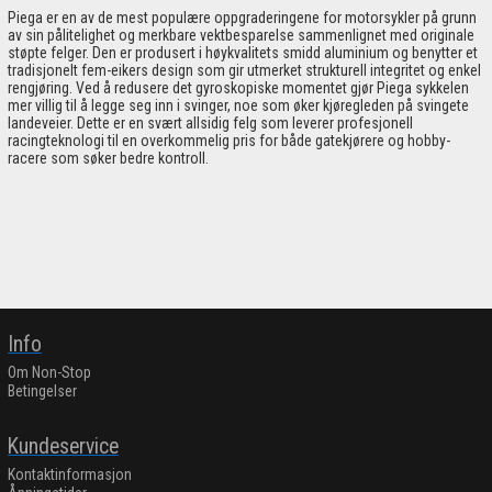
Piega er en av de mest populære oppgraderingene for motorsykler på grunn
av sin pålitelighet og merkbare vektbesparelse sammenlignet med originale
støpte felger. Den er produsert i høykvalitets smidd aluminium og benytter et
tradisjonelt fem-eikers design som gir utmerket strukturell integritet og enkel
rengjøring. Ved å redusere det gyroskopiske momentet gjør Piega sykkelen
mer villig til å legge seg inn i svinger, noe som øker kjøregleden på svingete
landeveier. Dette er en svært allsidig felg som leverer profesjonell
racingteknologi til en overkommelig pris for både gatekjørere og hobby-
racere som søker bedre kontroll.
Info
Om Non-Stop
Betingelser
Kundeservice
Kontaktinformasjon