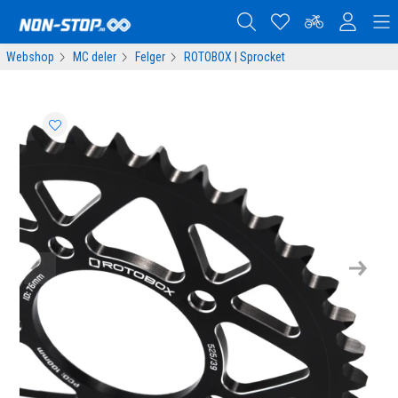
Webshop
MC deler
Felger
ROTOBOX | Sprocket
Previous
Next