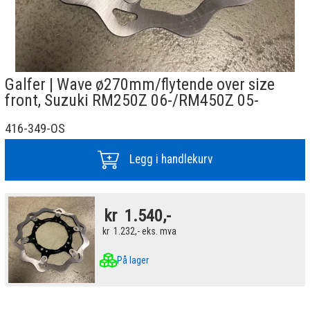
Galfer | Wave ø270mm/flytende over size
front, Suzuki RM250Z 06-/RM450Z 05-
416-349-OS
Legg i handlekurv
kr
1.540,-
kr
1.232,-
eks. mva
På lager