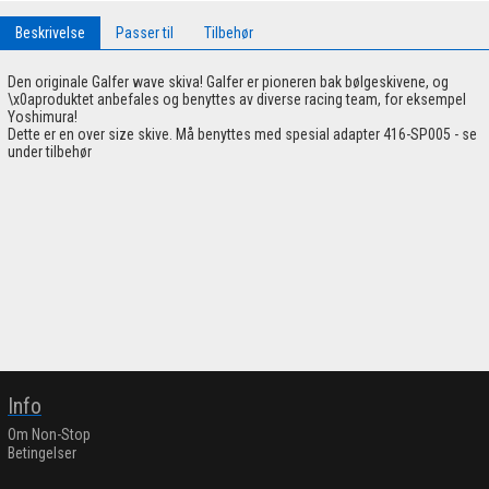
Beskrivelse
Passer til
Tilbehør
Den originale Galfer wave skiva! Galfer er pioneren bak bølgeskivene, og
\x0aproduktet anbefales og benyttes av diverse racing team, for eksempel
Yoshimura!
Dette er en over size skive. Må benyttes med spesial adapter 416-SP005 - se
under tilbehør
Info
Om Non-Stop
Betingelser