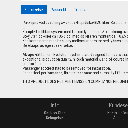
Beskrivelse
Passer til
Tilbehør
Pakkepris ved bestilling av eksos/Rapidbike/BMC filter. Se tilbehør.
...
Komplett fulltitan system med karbon lyddemper. Solid økning av e
Støy uten db-killer ca 105.5 db, med db-killeren montert ca. 103.5 
Kan kombineres med trackday mellomrør som tar ned lydniva til ca
Se Akrapovic egen beskrivelse;
...
Akrapovič titanium Evolution systems are designed for riders th
exceptional production quality, hi-tech materials, and of cours
carbon fibre.
Passenger footrest has to be removed for installation.
For perfect performance, throttle response and durability ECU
THIS PRODUCT DOES NOT MEET EMISSION COMPLIANCE REQUIRE
Info
Kundese
Om Non-Stop
Kontaktinfo
Betingelser
Åpningst