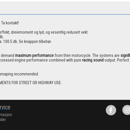
 Ta kontakt!
ffekt, dreiemoment og lyd, og vesentlig redusert vekt.
db.
. 100.5 db. Se knappen tilbehør.
at demand
maximum performance
from their motorcycle. The systems are
signif
e increased engine performance combined with pure
racing sound
output. Perfect
 remmaping recommended.
MENTS FOR STREET OR HIGHWAY USE.
rvice
rmasjon
ider