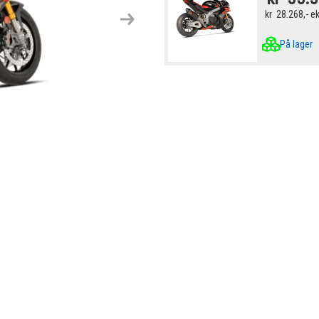
kr
28.268,-
e
Next
På lager