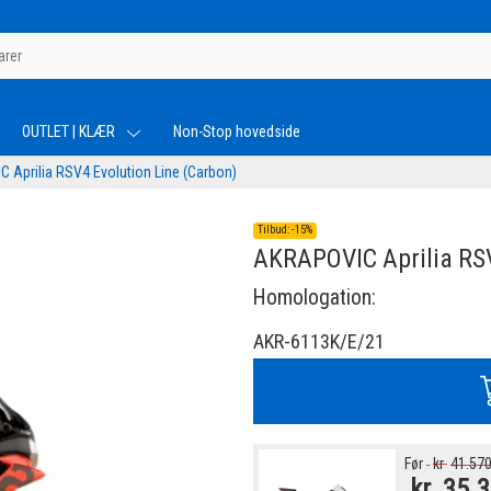
OUTLET | KLÆR
Non-Stop hovedside
 Aprilia RSV4 Evolution Line (Carbon)
Tilbud:
-
15%
AKRAPOVIC Aprilia RSV
Homologation:
AKR-6113K/E/21
Før
kr
41.570
kr
35.3