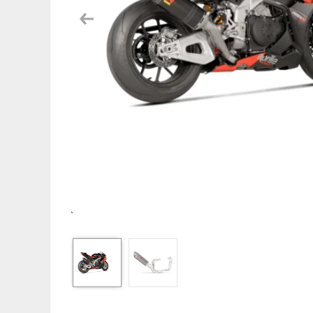
Previous
`