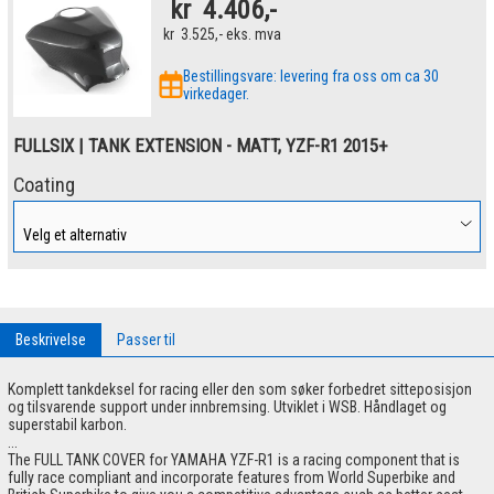
kr
4.406,-
kr
3.525,-
eks. mva
Bestillingsvare: levering fra oss om ca 30
virkedager.
FULLSIX | TANK EXTENSION - MATT, YZF-R1 2015+
Coating
Beskrivelse
Passer til
Komplett tankdeksel for racing eller den som søker forbedret sitteposisjon
og tilsvarende support under innbremsing. Utviklet i WSB. Håndlaget og
superstabil karbon.
...
The FULL TANK COVER for YAMAHA YZF-R1 is a racing component that is
fully race compliant and incorporate features from World Superbike and