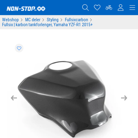
Webshop
MC deler
Styling
Fullsixcarbon
Fullsix | karbon tankforlenger, Yamaha YZF-R1 2015+
Previous
Next