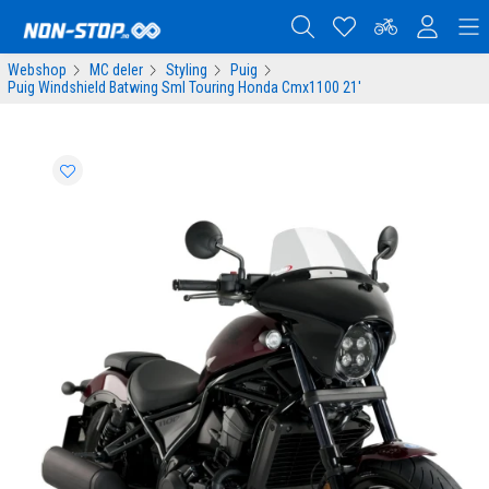
Webshop
MC deler
Styling
Puig
Puig Windshield Batwing Sml Touring Honda Cmx1100 21'