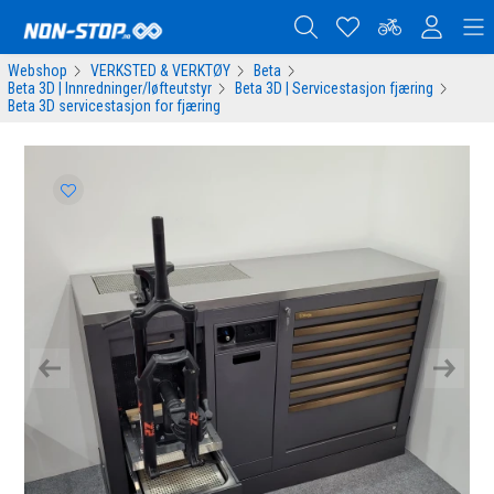
Webshop
VERKSTED & VERKTØY
Beta
Beta 3D | Innredninger/løfteutstyr
Beta 3D | Servicestasjon fjæring
Beta 3D servicestasjon for fjæring
Previous
Next